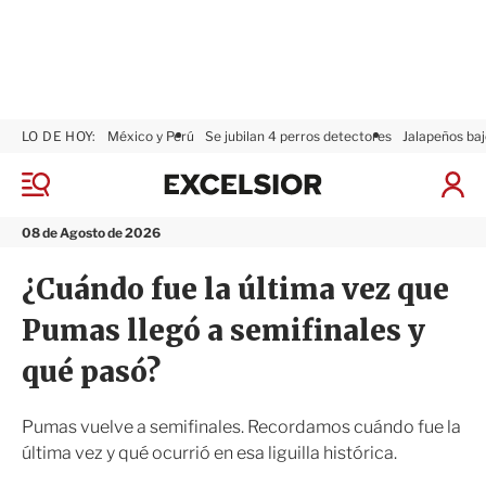
LO DE HOY:
México y Perú
Se jubilan 4 perros detectores
Jalapeños baj
E
x
M
I
c
e
n
n
e
i
08 de Agosto de 2026
ú
l
c
s
i
¿Cuándo fue la última vez que
i
a
o
r
Pumas llegó a semifinales y
r
S
e
qué pasó?
s
i
ó
Pumas vuelve a semifinales. Recordamos cuándo fue la
n
última vez y qué ocurrió en esa liguilla histórica.