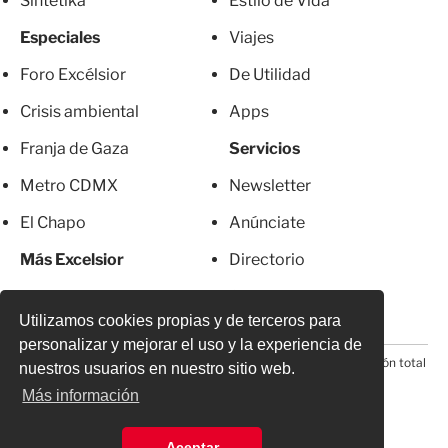
Sintetika
Estilo de Vida
Especiales
Viajes
Foro Excélsior
De Utilidad
Crisis ambiental
Apps
Franja de Gaza
Servicios
Metro CDMX
Newsletter
El Chapo
Anúnciate
Más Excelsior
Directorio
Mujeres
Suscripciones
Utilizamos cookies propias y de terceros para
personalizar y mejorar el uso y la experiencia de
© 2026 Todos los derechos reservados. Prohibida la reproducción total
nuestros usuarios en nuestro sitio web.
o parcial, incluyendo cualquier medio electrónico*
Más información
Aceptar