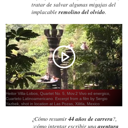
tratar de salvar algunas migajas del
remolino del olvido
implacable
.
Heitor Villa-Lobos, Quartet No. 5, Mov.2 Vivo ed energico,
Cuarteto Latinoamericano. Excerpt from a film by Sergio
Yazbek, shot in location at Las Pozas, Xilitla, Mexico
44 años de carrera
¿Cómo resumir
?,
aventura
¿cómo intentar escribir una