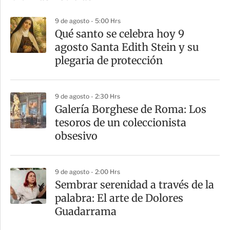
p
9 de agosto - 5:00 Hrs
a
Qué santo se celebra hoy 9
r
agosto Santa Edith Stein y su
t
plegaria de protección
i
r
9 de agosto - 2:30 Hrs
Galería Borghese de Roma: Los
tesoros de un coleccionista
obsesivo
9 de agosto - 2:00 Hrs
Sembrar serenidad a través de la
palabra: El arte de Dolores
Guadarrama