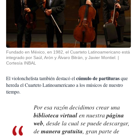
Fundado en México, en 1982, el Cuarteto Latinoamericano está
integrado por Saúl, Arón y Álvaro Bitrán, y Javier Montiel.
Cortesía INBAL
cúmulo de partituras
El violonchelista también destacó el
que
hereda el Cuarteto Latinoamericano a los músicos de nuestro
tiempo.
Por esa razón decidimos crear una
biblioteca virtual
página
en nuestra
web
, desde la cual se puede descargar,
manera gratuita
de
, gran parte de