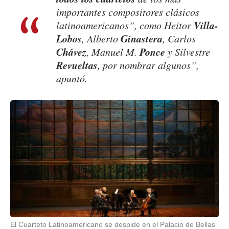
importantes compositores clásicos
Villa-
latinoamericanos”, como Heitor
Lobos
Ginastera
, Alberto
, Carlos
Chávez
Ponce
, Manuel M.
y Silvestre
Revueltas
, por nombrar algunos”,
apuntó.
El Cuarteto Latinoamericano se despide en el Palacio de Bellas