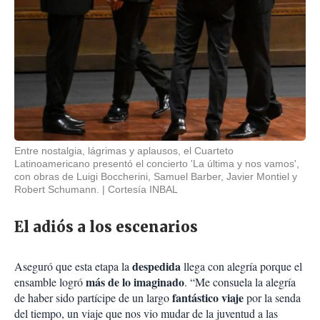
Entre nostalgia, lágrimas y aplausos, el Cuarteto
Latinoamericano presentó el concierto 'La última y nos vamos',
con obras de Luigi Boccherini, Samuel Barber, Javier Montiel y
Robert Schumann.
Cortesía INBAL
El adiós a los escenarios
despedida
Aseguró que esta etapa la
llega con alegría porque el
más de lo imaginado
ensamble logró
. “Me consuela la alegría
fantástico viaje
de haber sido partícipe de un largo
por la senda
del tiempo, un viaje que nos vio mudar de la juventud a las