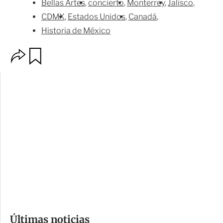
Bellas Artes
concierto
Monterrey
Jalisco
CDMX
Estados Unidos
Canadá
Historia de México
O
G
p
u
c
a
i
r
o
d
n
a
e
r
s
d
e
c
o
Últimas noticias
m