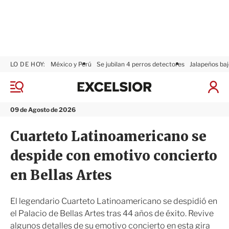
LO DE HOY:
México y Perú
Se jubilan 4 perros detectores
Jalapeños baj
E
x
M
I
c
e
n
n
e
i
09 de Agosto de 2026
ú
l
c
s
i
Cuarteto Latinoamericano se
i
a
o
r
despide con emotivo concierto
r
S
e
en Bellas Artes
s
i
ó
El legendario Cuarteto Latinoamericano se despidió en
n
el Palacio de Bellas Artes tras 44 años de éxito. Revive
algunos detalles de su emotivo concierto en esta gira