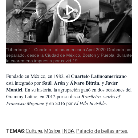
"Libertango" - Cuarteto Latinoamericano April 2020 Grabado por
separado, desde la Ciudad de México, Boston y Puebla, durante
la cuarentena impuesta por covid-19.
el Cuarteto Latinoamericano
Fundado en México, en 1982,
Saúl
Arón
Álvaro Bitrán
Javier
está integrado
por
,
y
, y
Montiel
. En su historia, la agrupación ganó en dos ocasiones del
Grammy Latino, en 2012 por su disco
Brasileiro, works of
Francisco Mignone
y en 2016 por
El Hilo Invisible
.
TEMAS:
Cultura
Música
INBA
Palacio de bellas artes