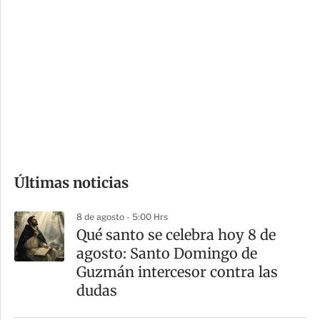
i
r
o
d
n
a
e
r
s
d
e
c
o
Últimas noticias
m
p
8 de agosto - 5:00 Hrs
a
Qué santo se celebra hoy 8 de
r
agosto: Santo Domingo de
t
Guzmán intercesor contra las
i
dudas
r