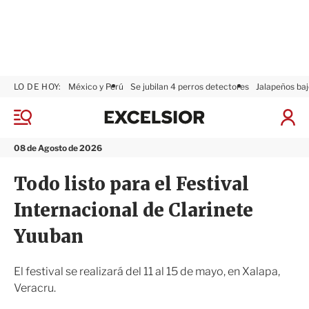
LO DE HOY:
México y Perú
Se jubilan 4 perros detectores
Jalapeños baj
E
x
M
I
c
e
n
n
e
i
08 de Agosto de 2026
ú
l
c
s
i
Todo listo para el Festival
i
a
o
r
Internacional de Clarinete
r
S
e
Yuuban
s
i
ó
El festival se realizará del 11 al 15 de mayo, en Xalapa,
n
Veracru.