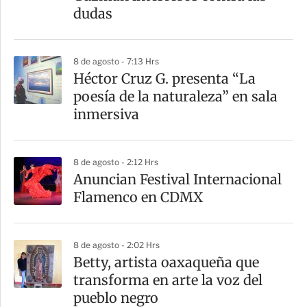
i
dudas
r
8 de agosto - 7:13 Hrs
Héctor Cruz G. presenta “La
poesía de la naturaleza” en sala
inmersiva
8 de agosto - 2:12 Hrs
Anuncian Festival Internacional
Flamenco en CDMX
8 de agosto - 2:02 Hrs
Betty, artista oaxaqueña que
transforma en arte la voz del
pueblo negro