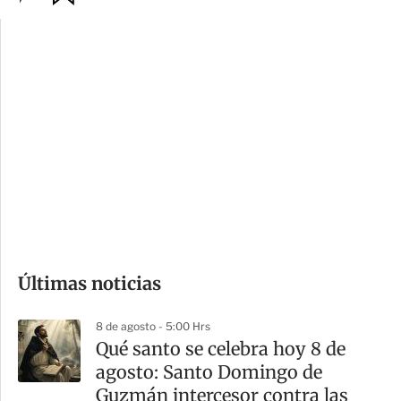
p
u
c
a
i
r
o
d
n
a
e
r
s
d
e
c
o
Últimas noticias
m
p
8 de agosto - 5:00 Hrs
a
Qué santo se celebra hoy 8 de
r
agosto: Santo Domingo de
t
Guzmán intercesor contra las