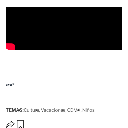
cva*
TEMAS:
Cultura
Vacaciones
CDMX
Niños
O
G