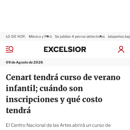
LO DE HOY:
México y Perú
Se jubilan 4 perros detectores
Jalapeños baj
E
x
M
I
c
e
n
n
e
i
09 de Agosto de 2026
ú
l
c
s
i
Cenart tendrá curso de verano
i
a
o
r
infantil; cuándo son
r
S
e
inscripciones y qué costo
s
i
tendrá
ó
n
El Centro Nacional de las Artes abrirá un curso de