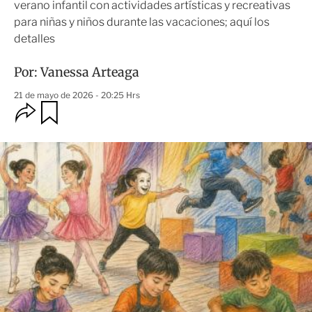
verano infantil con actividades artísticas y recreativas
para niñas y niños durante las vacaciones; aquí los
detalles
Por:
Vanessa Arteaga
21 de mayo de 2026 - 20:25 Hrs
O
G
u
p
a
c
r
i
d
o
a
n
r
e
s
d
e
c
o
m
p
a
r