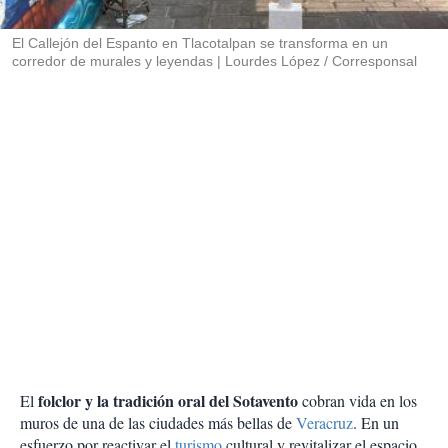
i
r
El Callejón del Espanto en Tlacotalpan se transforma en un
corredor de murales y leyendas
Lourdes López / Corresponsal
folclor y la tradición oral del Sotavento
El
cobran vida en los
muros de una de las ciudades más bellas de
Veracruz
. En un
esfuerzo por reactivar el
turismo
cultural y revitalizar el espacio