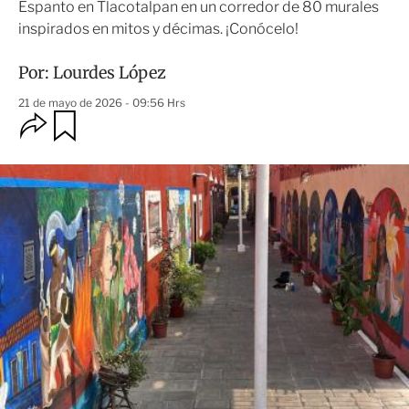
Espanto en Tlacotalpan en un corredor de 80 murales
inspirados en mitos y décimas. ¡Conócelo!
Por:
Lourdes López
21 de mayo de 2026 - 09:56 Hrs
O
G
u
p
a
c
r
i
d
o
a
n
r
e
s
d
e
c
o
m
p
a
r
t