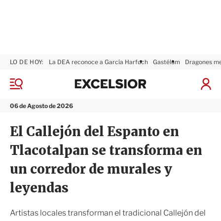
LO DE HOY:
La DEA reconoce a García Harfuch
Gastélum
Dragones m
E
x
M
I
c
e
n
n
e
i
06 de Agosto de 2026
ú
l
c
s
i
El Callejón del Espanto en
i
a
o
r
Tlacotalpan se transforma en
r
S
e
un corredor de murales y
s
i
leyendas
ó
n
Artistas locales transforman el tradicional Callejón del