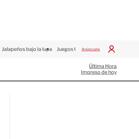
Jalapeños bajo la lupa
Juegos Centroamericanos
Anúnciate
I
n
i
Última Hora
c
Impreso de hoy
i
a
r
S
e
s
i
ó
n