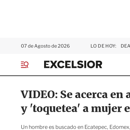
07 de Agosto de 2026
LO DE HOY:
DEA
E
x
M
c
e
e
n
l
ú
s
VIDEO: Se acerca en a
i
o
y 'toquetea' a mujer 
r
Un hombre es buscado en Ecatepec, Edomex, 