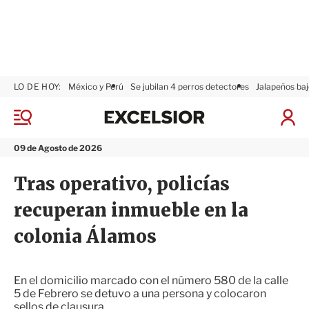
LO DE HOY:
México y Perú
Se jubilan 4 perros detectores
Jalapeños baj
E
x
M
I
c
e
n
n
e
i
09 de Agosto de 2026
ú
l
c
s
i
Tras operativo, policías
i
a
o
r
recuperan inmueble en la
r
S
e
colonia Álamos
s
i
ó
n
En el domicilio marcado con el número 580 de la calle
5 de Febrero se detuvo a una persona y colocaron
sellos de clausura