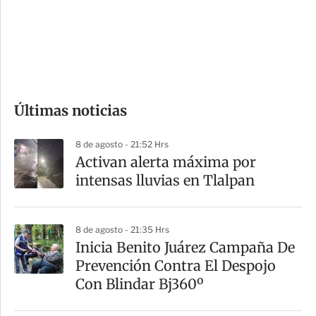
s
d
e
c
o
Últimas noticias
m
p
8 de agosto - 21:52 Hrs
a
Activan alerta máxima por
r
intensas lluvias en Tlalpan
t
i
8 de agosto - 21:35 Hrs
r
Inicia Benito Juárez Campaña De
Prevención Contra El Despojo
Con Blindar Bj360º