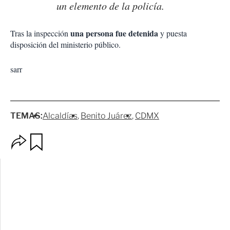
un elemento de la policía.
una persona fue detenida
Tras la inspección
y puesta
disposición del ministerio público.
sarr
TEMAS:
Alcaldías
Benito Juárez
CDMX
O
G
p
u
c
a
i
r
o
d
n
a
e
r