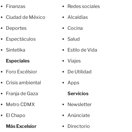
Finanzas
Redes sociales
Ciudad de México
Alcaldías
Deportes
Cocina
Espectáculos
Salud
Sintetika
Estilo de Vida
Especiales
Viajes
Foro Excélsior
De Utilidad
Crisis ambiental
Apps
Franja de Gaza
Servicios
Metro CDMX
Newsletter
El Chapo
Anúnciate
Más Excelsior
Directorio