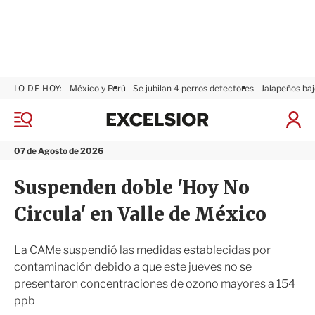
LO DE HOY:
México y Perú
Se jubilan 4 perros detectores
Jalapeños baj
E
x
M
I
c
e
n
n
e
i
07 de Agosto de 2026
ú
l
c
s
i
Suspenden doble 'Hoy No
i
a
o
r
Circula' en Valle de México
r
S
e
s
La CAMe suspendió las medidas establecidas por
i
contaminación debido a que este jueves no se
ó
presentaron concentraciones de ozono mayores a 154
n
ppb