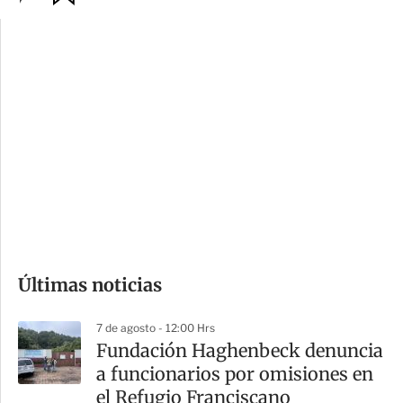
p
u
c
a
i
r
o
d
n
a
e
r
s
d
e
c
o
Últimas noticias
m
p
7 de agosto - 12:00 Hrs
a
Fundación Haghenbeck denuncia
r
a funcionarios por omisiones en
t
el Refugio Franciscano