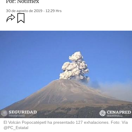
Por:
Notimex
30 de agosto de 2019 - 12:29 Hrs
O
G
u
p
a
c
r
i
d
o
a
n
r
e
s
d
e
c
o
m
p
a
r
t
i
r
El Volcán Popocatépetl ha presentado 127 exhalaciones. Foto: Vía
@PC_Estatal