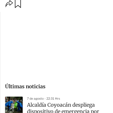
O
G
p
u
c
a
i
r
o
d
n
a
e
r
s
d
e
c
o
Últimas noticias
m
p
7 de agosto - 22:31 Hrs
a
Alcaldía Coyoacán despliega
r
dispositivo de emergencia por