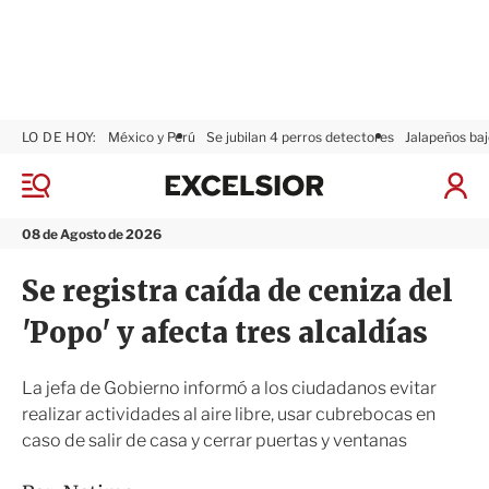
LO DE HOY:
México y Perú
Se jubilan 4 perros detectores
Jalapeños baj
E
x
M
I
c
e
n
n
e
i
08 de Agosto de 2026
ú
l
c
s
i
Se registra caída de ceniza del
i
a
o
r
'Popo' y afecta tres alcaldías
r
S
e
s
La jefa de Gobierno informó a los ciudadanos evitar
i
realizar actividades al aire libre, usar cubrebocas en
ó
caso de salir de casa y cerrar puertas y ventanas
n