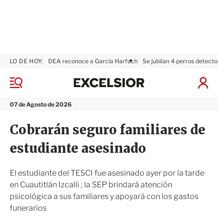
LO DE HOY:
DEA reconoce a García Harfuch
Se jubilan 4 perros detecto
E
x
M
I
c
e
n
n
e
i
07 de Agosto de 2026
ú
l
c
s
i
Cobrarán seguro familiares de
i
a
o
r
estudiante asesinado
r
S
e
s
El estudiante del TESCI fue asesinado ayer por la tarde
i
en Cuautitlán Izcalli ; la SEP brindará atención
ó
psicológica a sus familiares y apoyará con los gastos
n
funerarios