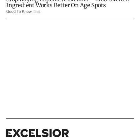
Excelsior
Excelsior