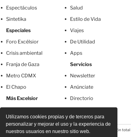
Espectáculos
Salud
Sintetika
Estilo de Vida
Especiales
Viajes
Foro Excélsior
De Utilidad
Crisis ambiental
Apps
Franja de Gaza
Servicios
Metro CDMX
Newsletter
El Chapo
Anúnciate
Más Excelsior
Directorio
Mujeres
Suscripciones
Utilizamos cookies propias y de terceros para
personalizar y mejorar el uso y la experiencia de
© 2026 Todos los derechos reservados. Prohibida la reproducción total
nuestros usuarios en nuestro sitio web.
o parcial, incluyendo cualquier medio electrónico*