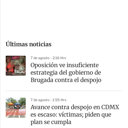
s
d
e
c
o
Últimas noticias
m
p
7 de agosto - 2:16 Hrs
a
Oposición ve insuficiente
r
estrategia del gobierno de
t
Brugada contra el despojo
i
r
7 de agosto - 1:55 Hrs
Avance contra despojo en CDMX
es escaso: víctimas; piden que
plan se cumpla