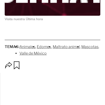
Visita nuestra Última hora
TEMAS:
Animales
Edomex
Maltrato animal
Mascotas
Valle de México
O
G
p
u
c
a
i
r
o
d
n
a
e
r