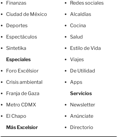
Finanzas
Redes sociales
Ciudad de México
Alcaldías
Deportes
Cocina
Espectáculos
Salud
Sintetika
Estilo de Vida
Especiales
Viajes
Foro Excélsior
De Utilidad
Crisis ambiental
Apps
Franja de Gaza
Servicios
Metro CDMX
Newsletter
El Chapo
Anúnciate
Más Excelsior
Directorio