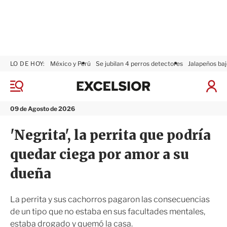
LO DE HOY:
México y Perú
Se jubilan 4 perros detectores
Jalapeños baj
E
x
M
I
c
e
n
n
e
i
09 de Agosto de 2026
ú
l
c
s
i
'Negrita', la perrita que podría
i
a
o
r
quedar ciega por amor a su
r
S
e
dueña
s
i
ó
La perrita y sus cachorros pagaron las consecuencias
n
de un tipo que no estaba en sus facultades mentales,
estaba drogado y quemó la casa.