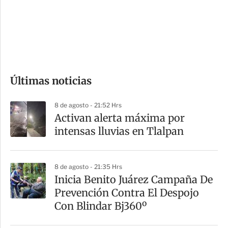
s
d
e
c
o
Últimas noticias
m
p
8 de agosto - 21:52 Hrs
a
Activan alerta máxima por
r
intensas lluvias en Tlalpan
t
i
8 de agosto - 21:35 Hrs
r
Inicia Benito Juárez Campaña De
Prevención Contra El Despojo
Con Blindar Bj360º