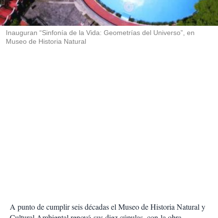
t
i
r
Inauguran “Sinfonía de la Vida: Geometrías del Universo”, en
Museo de Historia Natural
A punto de cumplir seis décadas el Museo de Historia Natural y
Cultural Ambiental renovó sus diez cúpulas, con la obra