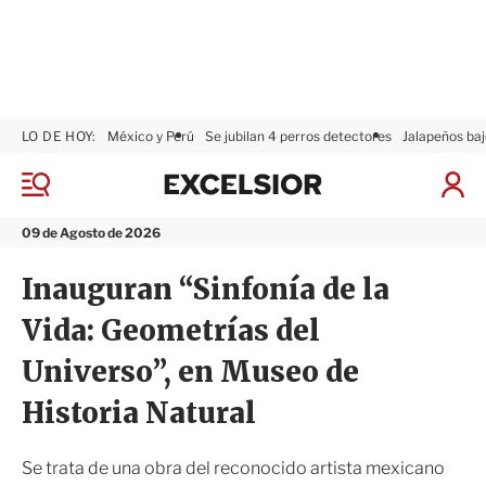
LO DE HOY:
México y Perú
Se jubilan 4 perros detectores
Jalapeños baj
E
x
M
I
c
e
n
n
e
i
09 de Agosto de 2026
ú
l
c
s
i
Inauguran “Sinfonía de la
i
a
o
r
Vida: Geometrías del
r
S
e
Universo”, en Museo de
s
i
Historia Natural
ó
n
Se trata de una obra del reconocido artista mexicano