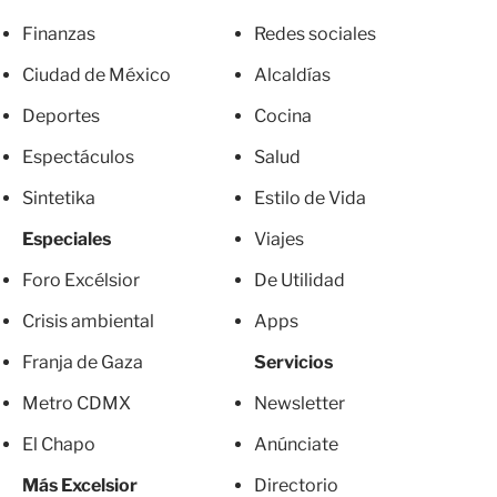
Finanzas
Redes sociales
Ciudad de México
Alcaldías
Deportes
Cocina
Espectáculos
Salud
Sintetika
Estilo de Vida
Especiales
Viajes
Foro Excélsior
De Utilidad
Crisis ambiental
Apps
Franja de Gaza
Servicios
Metro CDMX
Newsletter
El Chapo
Anúnciate
Más Excelsior
Directorio