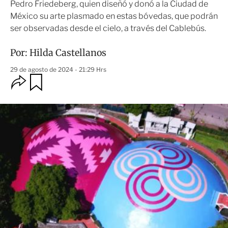
Pedro Friedeberg, quien diseñó y donó a la Ciudad de
México su arte plasmado en estas bóvedas, que podrán
ser observadas desde el cielo, a través del Cablebús.
Por:
Hilda Castellanos
29 de agosto de 2024 - 21:29 Hrs
O
G
u
p
a
c
r
i
d
o
a
n
r
e
s
d
e
c
o
m
p
a
r