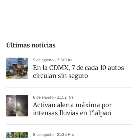
s
d
e
c
o
Últimas noticias
m
p
9 de agosto - 3:36 Hrs
a
En la CDMX, 7 de cada 10 autos
r
circulan sin seguro
t
i
8 de agosto - 21:52 Hrs
r
Activan alerta máxima por
intensas lluvias en Tlalpan
8 de agosto - 21:35 Hrs