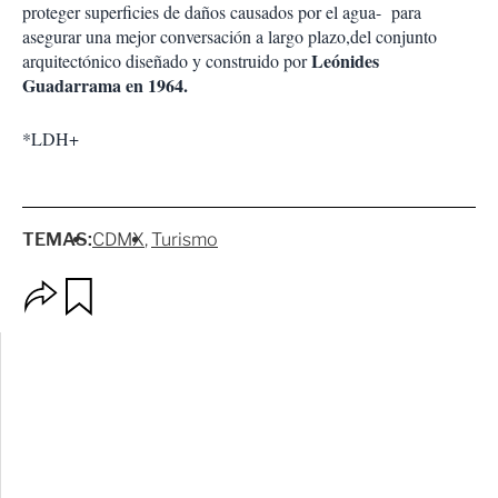
proteger superficies de daños causados por el agua- para
asegurar una mejor conversación a largo plazo,del conjunto
Leónides
arquitectónico diseñado y construido por
Guadarrama en 1964.
*LDH+
TEMAS:
CDMX
Turismo
O
G
p
u
c
a
i
r
o
d
n
a
e
r