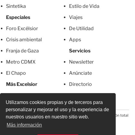
Sintetika
Estilo de Vida
Especiales
Viajes
Foro Excélsior
De Utilidad
Crisis ambiental
Apps
Franja de Gaza
Servicios
Metro CDMX
Newsletter
El Chapo
Anúnciate
Más Excelsior
Directorio
Mujeres
Suscripciones
Utilizamos cookies propias y de terceros para
personalizar y mejorar el uso y la experiencia de
© 2026 Todos los derechos reservados. Prohibida la reproducción total
nuestros usuarios en nuestro sitio web.
o parcial, incluyendo cualquier medio electrónico*
Más información