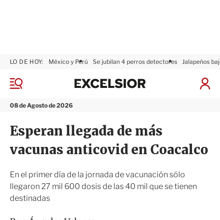
LO DE HOY:
México y Perú
Se jubilan 4 perros detectores
Jalapeños baj
E
x
M
I
c
e
n
n
e
i
08 de Agosto de 2026
ú
l
c
s
i
Esperan llegada de más
i
a
o
r
vacunas anticovid en Coacalco
r
S
e
s
En el primer día de la jornada de vacunación sólo
i
llegaron 27 mil 600 dosis de las 40 mil que se tienen
ó
destinadas
n