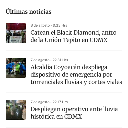
o
Últimas noticias
m
p
8 de agosto - 9:33 Hrs
a
Catean el Black Diamond, antro
r
de la Unión Tepito en CDMX
t
i
7 de agosto - 22:31 Hrs
r
Alcaldía Coyoacán despliega
dispositivo de emergencia por
torrenciales lluvias y cortes viales
7 de agosto - 22:17 Hrs
Despliegan operativo ante lluvia
histórica en CDMX