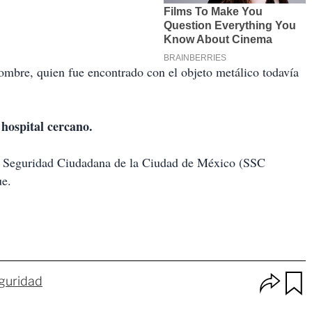
hombre, quien fue encontrado con el objeto metálico todavía
hospital cercano.
de Seguridad Ciudadana de la Ciudad de México (SSC
ue.
O
guridad
p
u