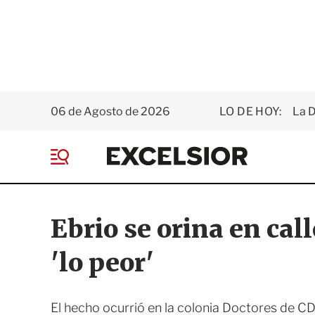
06 de Agosto de 2026
LO DE HOY:
La D
E
x
M
c
e
e
n
l
ú
s
Ebrio se orina en cal
i
o
'lo peor'
r
El hecho ocurrió en la colonia Doctores de 