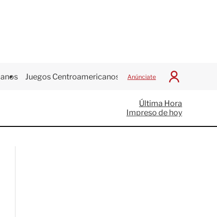
canos
Juegos Centroamericanos
Anúnciate
I
n
i
Última Hora
c
Impreso de hoy
i
a
r
S
e
s
i
ó
n