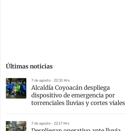
o
d
n
a
e
r
s
d
e
c
o
Últimas noticias
m
p
7 de agosto - 22:31 Hrs
a
Alcaldía Coyoacán despliega
r
dispositivo de emergencia por
t
torrenciales lluvias y cortes viales
i
r
7 de agosto - 22:17 Hrs
Despliegan operativo ante lluvia