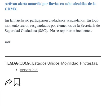
Activan alerta amarilla por lluvias en ocho alcaldías de la
CDMX
En la marcha no participaron ciudadanos venezolanos. En todo
momento fueron resguardados por elementos de la Secretaría de
Seguridad Ciudadana (SSC). No se reportaron incidentes.
sarr
TEMAS:
CDMX
Estados Unidos
Movilidad
Protestas
Venezuela
O
G
p
u
c
a
i
r