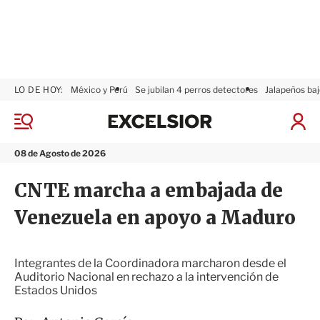
LO DE HOY:
México y Perú
Se jubilan 4 perros detectores
Jalapeños baj
E
x
M
I
c
e
n
n
e
i
08 de Agosto de 2026
ú
l
c
s
i
CNTE marcha a embajada de
i
a
o
r
Venezuela en apoyo a Maduro
r
S
e
s
i
Integrantes de la Coordinadora marcharon desde el
ó
Auditorio Nacional en rechazo a la intervención de
n
Estados Unidos