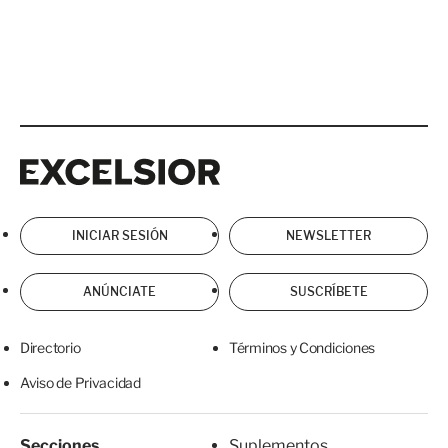
Excelsior
Excelsior
INICIAR SESIÓN
NEWSLETTER
ANÚNCIATE
SUSCRÍBETE
Directorio
Términos y Condiciones
Aviso de Privacidad
Secciones
Suplementos