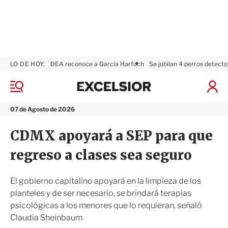
LO DE HOY:
DEA reconoce a García Harfuch
Se jubilan 4 perros detecto
E
x
M
I
c
e
n
n
e
i
07 de Agosto de 2026
ú
l
c
s
i
CDMX apoyará a SEP para que
i
a
o
r
regreso a clases sea seguro
r
S
e
s
El gobierno capitalino apoyará en la limpieza de los
i
planteles y de ser necesario, se brindará terapias
ó
psicológicas a los menores que lo requieran, señaló
n
Claudia Sheinbaum