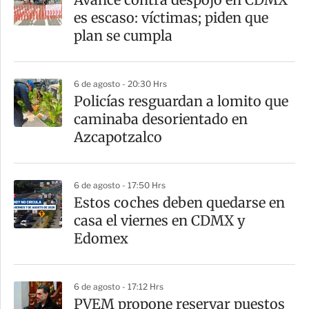
r
es escaso: víctimas; piden que
t
plan se cumpla
i
r
6 de agosto - 20:30 Hrs
Policías resguardan a lomito que
caminaba desorientado en
Azcapotzalco
6 de agosto - 17:50 Hrs
Estos coches deben quedarse en
casa el viernes en CDMX y
Edomex
6 de agosto - 17:12 Hrs
PVEM propone reservar puestos