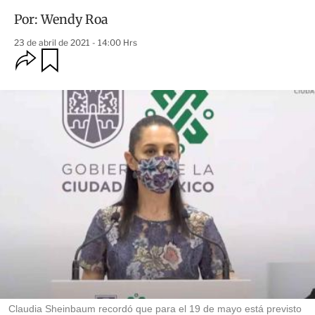
Por:
Wendy Roa
23 de abril de 2021 - 14:00 Hrs
O
G
u
p
a
c
r
i
d
o
a
n
r
e
s
d
e
c
o
m
p
a
r
t
i
r
Claudia Sheinbaum recordó que para el 19 de mayo está previsto