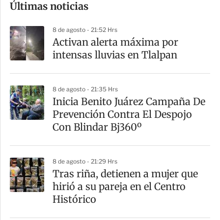
Últimas noticias
m
p
8 de agosto - 21:52 Hrs
a
Activan alerta máxima por
r
intensas lluvias en Tlalpan
t
i
8 de agosto - 21:35 Hrs
r
Inicia Benito Juárez Campaña De
Prevención Contra El Despojo
Con Blindar Bj360º
8 de agosto - 21:29 Hrs
Tras riña, detienen a mujer que
hirió a su pareja en el Centro
Histórico