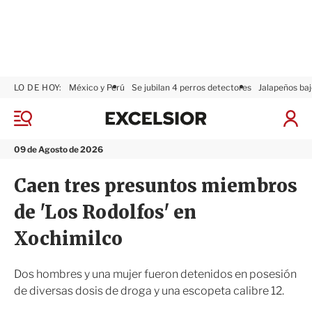
LO DE HOY:
México y Perú
Se jubilan 4 perros detectores
Jalapeños baj
E
x
M
I
c
e
n
n
e
i
09 de Agosto de 2026
ú
l
c
s
i
Caen tres presuntos miembros
i
a
o
r
de 'Los Rodolfos' en
r
S
e
Xochimilco
s
i
ó
Dos hombres y una mujer fueron detenidos en posesión
n
de diversas dosis de droga y una escopeta calibre 12.