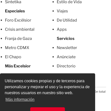
Sintetika
Estilo de Vida
Especiales
Viajes
Foro Excélsior
De Utilidad
Crisis ambiental
Apps
Franja de Gaza
Servicios
Metro CDMX
Newsletter
El Chapo
Anúnciate
Más Excelsior
Directorio
Mujeres
Suscripciones
Utilizamos cookies propias y de terceros para
personalizar y mejorar el uso y la experiencia de
© 2026 Todos los derechos reservados. Prohibida la reproducción total
nuestros usuarios en nuestro sitio web.
o parcial, incluyendo cualquier medio electrónico*
Más información