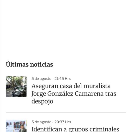
n
a
e
r
s
d
e
c
o
Últimas noticias
m
p
5 de agosto - 21:45 Hrs
a
Aseguran casa del muralista
r
Jorge González Camarena tras
t
despojo
i
r
5 de agosto - 20:37 Hrs
Identifican a grupos criminales