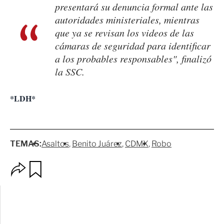
presentará su denuncia formal ante las
autoridades ministeriales, mientras
que ya se revisan los videos de las
cámaras de seguridad para identificar
a los probables responsables", finalizó
la SSC.
*LDH*
TEMAS:
Asaltos
Benito Juárez
CDMX
Robo
O
G
p
u
c
a
i
r
o
d