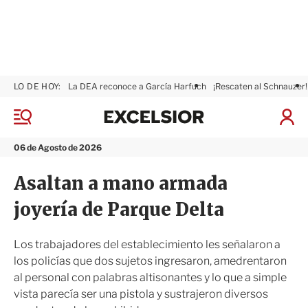
LO DE HOY:
La DEA reconoce a García Harfuch
¡Rescaten al Schnauzer!
E
x
M
I
c
e
n
n
e
i
06 de Agosto de 2026
ú
l
c
s
i
Asaltan a mano armada
i
a
o
r
joyería de Parque Delta
r
S
e
s
Los trabajadores del establecimiento les señalaron a
i
los policías que dos sujetos ingresaron, amedrentaron
ó
al personal con palabras altisonantes y lo que a simple
n
vista parecía ser una pistola y sustrajeron diversos