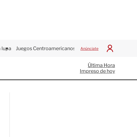
 lupa
Juegos Centroamericanos
Anúnciate
I
n
i
Última Hora
c
Impreso de hoy
i
a
r
S
e
s
i
ó
n