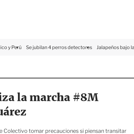
co y Perú
Se jubilan 4 perros detectores
Jalapeños bajo la
liza la marcha #8M
uárez
e Colectivo tomar precauciones si piensan transitar