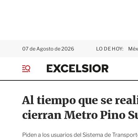
07 de Agosto de 2026
LO DE HOY:
Méxi
E
x
M
c
e
e
n
l
ú
s
Al tiempo que se rea
i
o
cierran Metro Pino S
r
Piden a los usuarios del Sistema de Transport