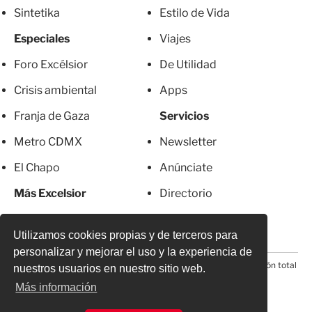
Sintetika
Estilo de Vida
Especiales
Viajes
Foro Excélsior
De Utilidad
Crisis ambiental
Apps
Franja de Gaza
Servicios
Metro CDMX
Newsletter
El Chapo
Anúnciate
Más Excelsior
Directorio
Mujeres
Suscripciones
Utilizamos cookies propias y de terceros para
personalizar y mejorar el uso y la experiencia de
© 2026 Todos los derechos reservados. Prohibida la reproducción total
nuestros usuarios en nuestro sitio web.
o parcial, incluyendo cualquier medio electrónico*
Más información