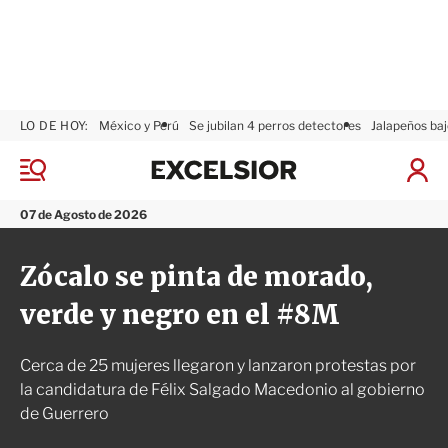
LO DE HOY:
México y Perú
Se jubilan 4 perros detectores
Jalapeños baj
E
x
M
I
c
e
n
n
e
i
07 de Agosto de 2026
ú
l
c
s
i
Zócalo se pinta de morado,
i
a
o
r
verde y negro en el #8M
r
S
e
s
Cerca de 25 mujeres llegaron y lanzaron protestas por
i
ó
la candidatura de Félix Salgado Macedonio al gobierno
n
de Guerrero