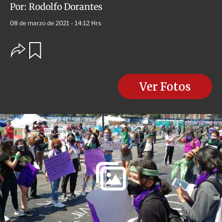
Por:
Rodolfo Dorantes
08 de marzo de 2021 - 14:12 Hrs
O
G
u
p
a
c
r
i
d
o
Ver Fotos
a
n
r
e
s
d
e
c
o
m
p
a
r
t
i
r