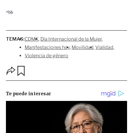
*bb
TEMAS:
CDMX
Día Internacional de la Mujer
Manifestaciones hoy
Movilidad
Vialidad
Violencia de género
O
G
p
u
c
a
i
r
o
d
n
a
e
r
s