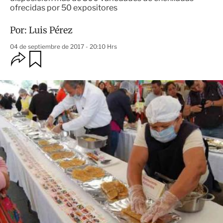
ofrecidas por 50 expositores
Por:
Luis Pérez
04 de septiembre de 2017 - 20:10 Hrs
O
G
u
p
a
c
r
i
d
o
a
n
r
e
s
d
e
c
o
m
p
a
r
t
i