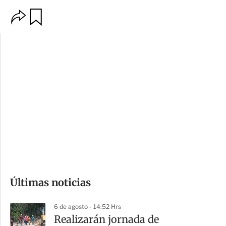
O
G
p
u
c
a
i
r
o
d
n
a
e
r
s
d
e
c
o
Últimas noticias
m
p
6 de agosto - 14:52 Hrs
a
Realizarán jornada de