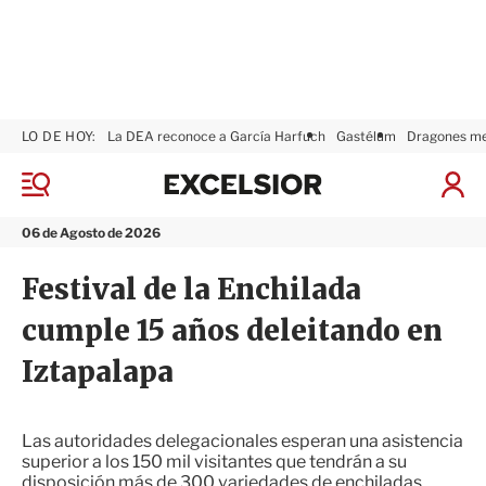
LO DE HOY:
La DEA reconoce a García Harfuch
Gastélum
Dragones m
E
x
M
I
c
e
n
n
e
i
06 de Agosto de 2026
ú
l
c
s
i
Festival de la Enchilada
i
a
o
r
cumple 15 años deleitando en
r
S
e
Iztapalapa
s
i
ó
n
Las autoridades delegacionales esperan una asistencia
superior a los 150 mil visitantes que tendrán a su
disposición más de 300 variedades de enchiladas