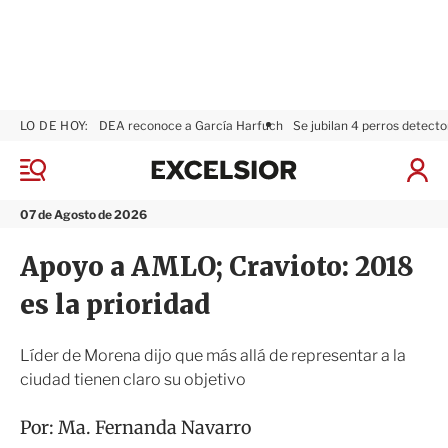
LO DE HOY:
DEA reconoce a García Harfuch
Se jubilan 4 perros detecto
E
x
M
I
c
e
n
n
e
i
07 de Agosto de 2026
ú
l
c
s
i
Apoyo a AMLO; Cravioto: 2018
i
a
o
r
es la prioridad
r
S
e
s
Líder de Morena dijo que más allá de representar a la
i
ciudad tienen claro su objetivo
ó
n
Por:
Ma. Fernanda Navarro