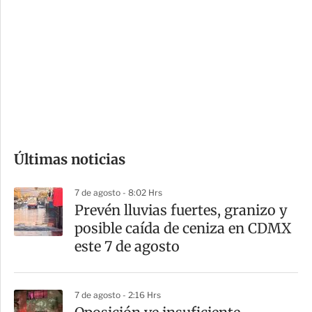
o
d
n
a
e
r
s
d
e
c
o
Últimas noticias
m
p
7 de agosto - 8:02 Hrs
a
Prevén lluvias fuertes, granizo y
r
posible caída de ceniza en CDMX
t
este 7 de agosto
i
r
7 de agosto - 2:16 Hrs