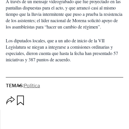
A través de un mensaje videograbado que fue proyectado en las
pantallas dispuestas para el acto, y que arrancó casi al mismo
tiempo que la lluvia intermitente que puso a prueba la resistencia
de los asistentes; el líder nacional de Morena solicitó apoyo de
los asambleístas para “hacer un cambio de régimen”.
Los diputados locales, que a un año de inicio de la VII
Legislatura se niegan a integrarse a comisiones ordinarias y
especiales, dieron cuenta que hasta la fecha han presentado 57
iniciativas y 387 puntos de acuerdo.
TEMAS:
Política
O
G
p
u
c
a
i
r