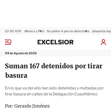
LO DE HOY:
México y Perú
Se jubilan 4 perros detectores
Jalapeños baj
E
x
M
I
c
e
n
n
e
i
09 de Agosto de 2026
ú
l
c
s
i
Suman 167 detenidos por tirar
i
a
o
r
basura
r
S
e
s
En lo que va del año han sido detenidas y multadas por
i
tirar basura en calles de la Delegación Cuauhtémoc
ó
n
Por:
Gerardo Jiménez