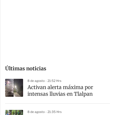
i
r
o
d
n
a
e
r
s
d
e
c
o
Últimas noticias
m
p
8 de agosto - 21:52 Hrs
a
Activan alerta máxima por
r
intensas lluvias en Tlalpan
t
i
8 de agosto - 21:35 Hrs
r