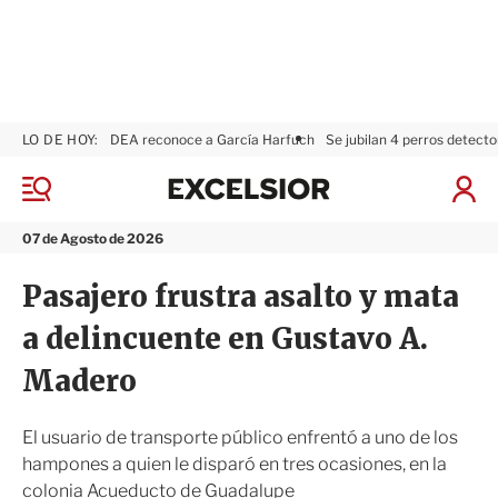
LO DE HOY:
DEA reconoce a García Harfuch
Se jubilan 4 perros detecto
E
x
M
I
c
e
n
n
e
i
07 de Agosto de 2026
ú
l
c
s
i
Pasajero frustra asalto y mata
i
a
o
r
a delincuente en Gustavo A.
r
S
e
Madero
s
i
ó
El usuario de transporte público enfrentó a uno de los
n
hampones a quien le disparó en tres ocasiones, en la
colonia Acueducto de Guadalupe