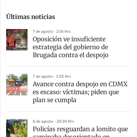
c
o
Últimas noticias
m
p
7 de agosto - 2:16 Hrs
a
Oposición ve insuficiente
r
estrategia del gobierno de
t
Brugada contra el despojo
i
r
7 de agosto - 1:55 Hrs
Avance contra despojo en CDMX
es escaso: víctimas; piden que
plan se cumpla
6 de agosto - 20:30 Hrs
Policías resguardan a lomito que
caminaba desorientado en