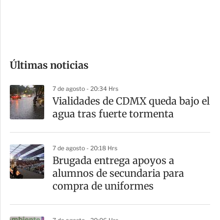
d
e
c
o
Últimas noticias
m
p
7 de agosto - 20:34 Hrs
a
Vialidades de CDMX queda bajo el
r
agua tras fuerte tormenta
t
i
7 de agosto - 20:18 Hrs
r
Brugada entrega apoyos a
alumnos de secundaria para
compra de uniformes