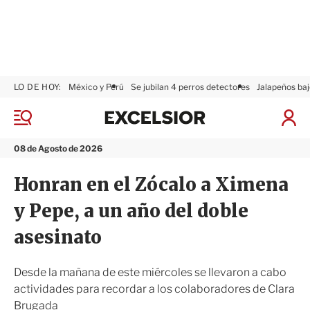
LO DE HOY:
México y Perú
Se jubilan 4 perros detectores
Jalapeños baj
E
x
M
I
c
e
n
n
e
i
08 de Agosto de 2026
ú
l
c
s
i
Honran en el Zócalo a Ximena
i
a
o
r
y Pepe, a un año del doble
r
S
e
asesinato
s
i
ó
Desde la mañana de este miércoles se llevaron a cabo
n
actividades para recordar a los colaboradores de Clara
Brugada