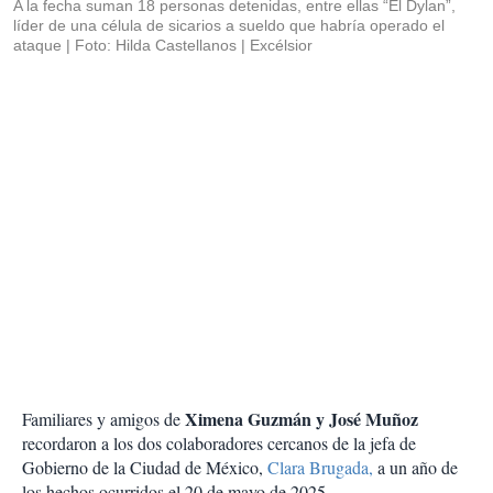
A la fecha suman 18 personas detenidas, entre ellas “El Dylan”,
líder de una célula de sicarios a sueldo que habría operado el
ataque
Foto: Hilda Castellanos | Excélsior
Ximena Guzmán y José Muñoz
Familiares y amigos de
recordaron a los dos colaboradores cercanos de la jefa de
Gobierno de la Ciudad de México,
Clara Brugada,
a un año de
los hechos ocurridos el 20 de mayo de 2025.