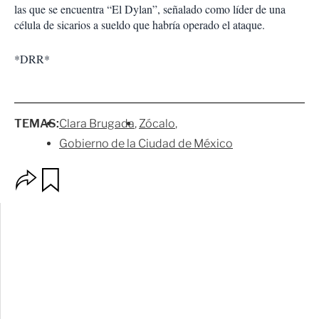
las que se encuentra “El Dylan”, señalado como líder de una
célula de sicarios a sueldo que habría operado el ataque.
*DRR*
TEMAS:
Clara Brugada
Zócalo
Gobierno de la Ciudad de México
O
G
p
u
c
a
i
r
o
d
n
a
e
r
s