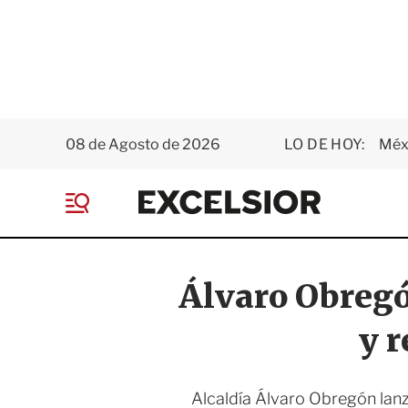
08 de Agosto de 2026
LO DE HOY:
Méxi
E
x
M
c
e
e
n
l
ú
s
Álvaro Obregó
i
o
y r
r
Alcaldía Álvaro Obregón lanz