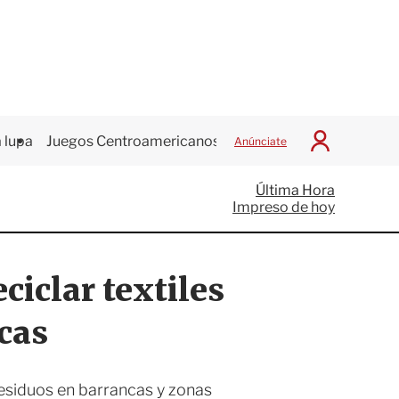
 lupa
Juegos Centroamericanos
Anúnciate
I
n
i
Última Hora
c
Impreso de hoy
i
a
r
S
iclar textiles
e
s
i
ncas
ó
n
residuos en barrancas y zonas