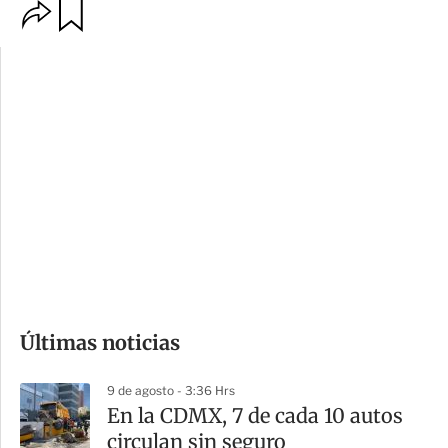
O
G
p
u
c
a
i
r
o
d
n
a
e
r
s
d
e
c
o
Últimas noticias
m
p
9 de agosto - 3:36 Hrs
a
En la CDMX, 7 de cada 10 autos
r
circulan sin seguro