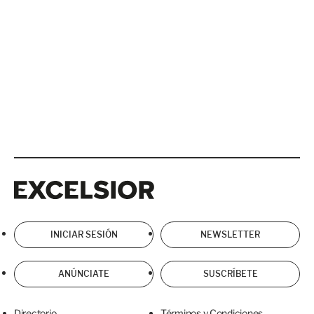
Excelsior
Excelsior
INICIAR SESIÓN
NEWSLETTER
ANÚNCIATE
SUSCRÍBETE
Directorio
Términos y Condiciones