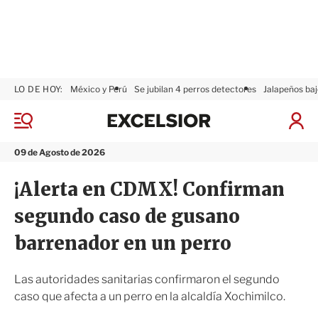
LO DE HOY:
México y Perú
Se jubilan 4 perros detectores
Jalapeños baj
E
x
M
I
c
e
n
n
e
i
09 de Agosto de 2026
ú
l
c
s
i
¡Alerta en CDMX! Confirman
i
a
o
r
segundo caso de gusano
r
S
e
barrenador en un perro
s
i
ó
Las autoridades sanitarias confirmaron el segundo
n
caso que afecta a un perro en la alcaldía Xochimilco.