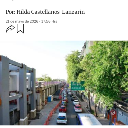
Por:
Hilda Castellanos-Lanzarin
21 de mayo de 2026 - 17:56 Hrs
O
G
u
p
a
c
r
i
d
o
a
n
r
e
s
d
e
c
o
m
p
a
r
t
i
r