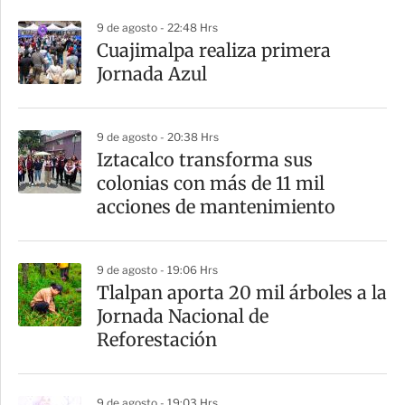
p
9 de agosto - 22:48 Hrs
a
Cuajimalpa realiza primera
r
Jornada Azul
t
i
9 de agosto - 20:38 Hrs
r
Iztacalco transforma sus
colonias con más de 11 mil
acciones de mantenimiento
9 de agosto - 19:06 Hrs
Tlalpan aporta 20 mil árboles a la
Jornada Nacional de
Reforestación
9 de agosto - 19:03 Hrs