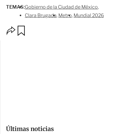
TEMAS:
Gobierno de la Ciudad de México
Clara Brugada
Metro
Mundial 2026
O
G
p
u
c
a
i
r
o
d
n
a
e
r
s
d
e
c
o
Últimas noticias
m