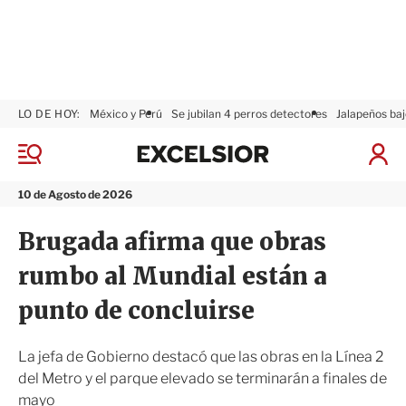
LO DE HOY:
México y Perú
Se jubilan 4 perros detectores
Jalapeños baj
E
x
M
I
c
e
n
n
e
i
10 de Agosto de 2026
ú
l
c
s
i
Brugada afirma que obras
i
a
o
r
rumbo al Mundial están a
r
S
e
punto de concluirse
s
i
ó
La jefa de Gobierno destacó que las obras en la Línea 2
n
del Metro y el parque elevado se terminarán a finales de
mayo