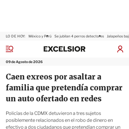
LO DE HOY:
México y Perú
Se jubilan 4 perros detectores
Jalapeños baj
E
x
M
I
c
e
n
n
e
i
09 de Agosto de 2026
ú
l
c
s
i
Caen exreos por asaltar a
i
a
o
r
familia que pretendía comprar
r
S
e
un auto ofertado en redes
s
i
ó
Policías de la CDMX detuvieron a tres sujetos
n
posiblemente relacionados en el robo de dinero en
efectivo a dos ciudadanos que pretendían comprar un