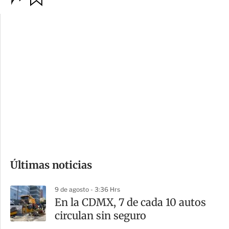
p
u
c
a
i
r
o
d
n
a
e
r
s
d
e
c
o
Últimas noticias
m
p
9 de agosto - 3:36 Hrs
a
En la CDMX, 7 de cada 10 autos
r
circulan sin seguro
t