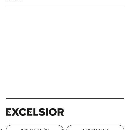
Excelsior
Excelsior