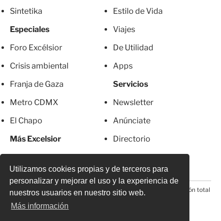
Sintetika
Estilo de Vida
Especiales
Viajes
Foro Excélsior
De Utilidad
Crisis ambiental
Apps
Franja de Gaza
Servicios
Metro CDMX
Newsletter
El Chapo
Anúnciate
Más Excelsior
Directorio
Mujeres
Suscripciones
Utilizamos cookies propias y de terceros para
personalizar y mejorar el uso y la experiencia de
© 2026 Todos los derechos reservados. Prohibida la reproducción total
nuestros usuarios en nuestro sitio web.
o parcial, incluyendo cualquier medio electrónico*
Más información