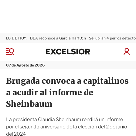
LO DE HOY:
DEA reconoce a García Harfuch
Se jubilan 4 perros detecto
E
x
M
I
c
e
n
n
e
i
07 de Agosto de 2026
ú
l
c
s
i
Brugada convoca a capitalinos
i
a
o
r
a acudir al informe de
r
S
e
Sheinbaum
s
i
ó
La presidenta Claudia Sheinbaum rendirá un informe
n
por el segundo aniversario de la elección del 2 de junio
del 2024