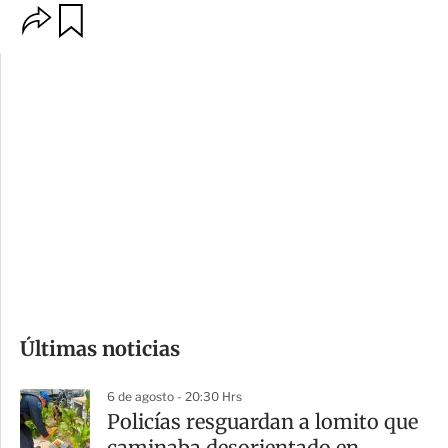
O
G
p
u
c
a
i
r
o
d
n
a
e
r
s
d
e
c
o
Últimas noticias
m
p
6 de agosto - 20:30 Hrs
a
Policías resguardan a lomito que
r
caminaba desorientado en