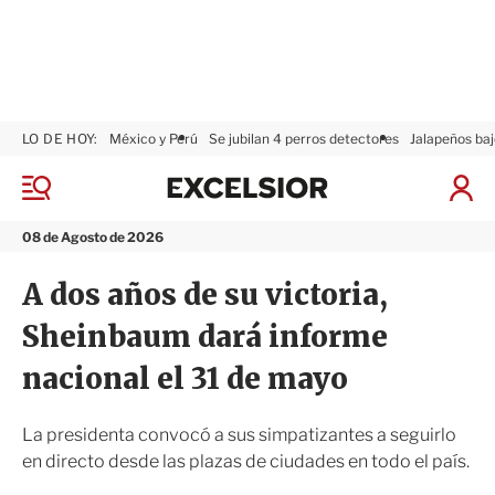
LO DE HOY:
México y Perú
Se jubilan 4 perros detectores
Jalapeños baj
E
x
M
I
c
e
n
n
e
i
08 de Agosto de 2026
ú
l
c
s
i
A dos años de su victoria,
i
a
o
r
Sheinbaum dará informe
r
S
e
nacional el 31 de mayo
s
i
ó
La presidenta convocó a sus simpatizantes a seguirlo
n
en directo desde las plazas de ciudades en todo el país.