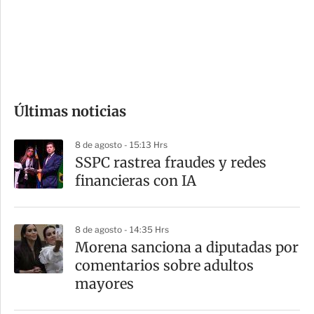
s
d
e
c
o
Últimas noticias
m
p
8 de agosto - 15:13 Hrs
a
SSPC rastrea fraudes y redes
r
financieras con IA
t
i
8 de agosto - 14:35 Hrs
r
Morena sanciona a diputadas por
comentarios sobre adultos
mayores