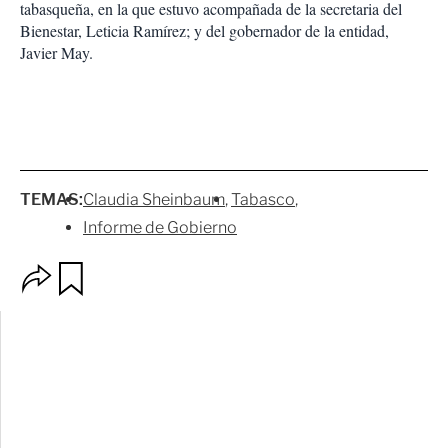
tabasqueña, en la que estuvo acompañada de la secretaria del
Bienestar, Leticia Ramírez; y del gobernador de la entidad,
Javier May.
TEMAS:
Claudia Sheinbaum
Tabasco
Informe de Gobierno
O
G
p
u
c
a
i
r
o
d
n
a
e
r