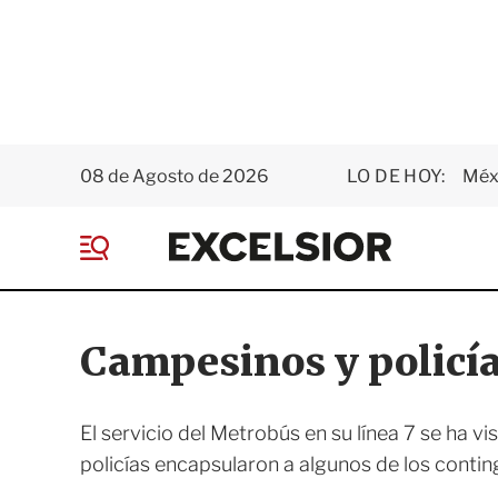
08 de Agosto de 2026
LO DE HOY:
Méxi
E
x
M
c
e
e
n
l
ú
s
Campesinos y policí
i
o
r
El servicio del Metrobús en su línea 7 se ha v
policías encapsularon a algunos de los contin