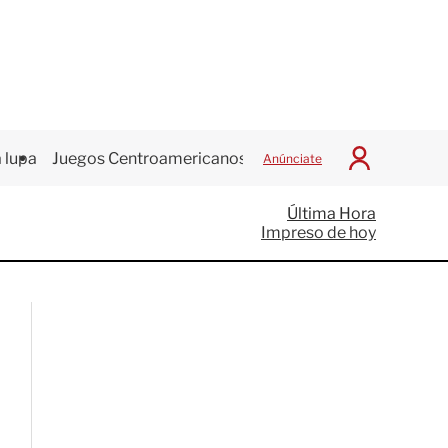
 lupa
Juegos Centroamericanos
Anúnciate
I
n
i
Última Hora
c
Impreso de hoy
i
a
r
S
e
s
i
ó
n