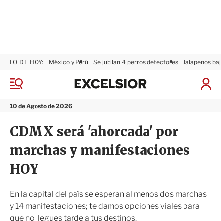
LO DE HOY:
México y Perú
Se jubilan 4 perros detectores
Jalapeños baj
E
x
M
I
c
e
n
n
e
i
10 de Agosto de 2026
ú
l
c
s
i
CDMX será 'ahorcada' por
i
a
o
r
marchas y manifestaciones
r
S
e
HOY
s
i
ó
En la capital del país se esperan al menos dos marchas
n
y 14 manifestaciones; te damos opciones viales para
que no llegues tarde a tus destinos.