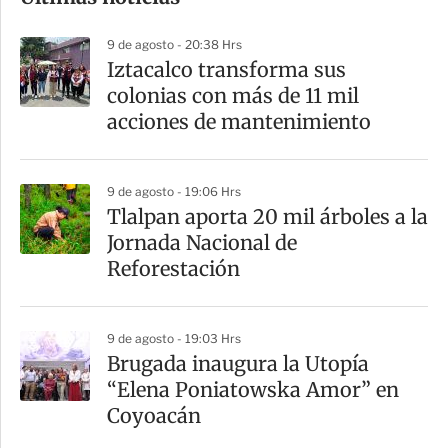
m
p
9 de agosto - 20:38 Hrs
a
Iztacalco transforma sus
r
colonias con más de 11 mil
t
acciones de mantenimiento
i
r
9 de agosto - 19:06 Hrs
Tlalpan aporta 20 mil árboles a la
Jornada Nacional de
Reforestación
9 de agosto - 19:03 Hrs
Brugada inaugura la Utopía
“Elena Poniatowska Amor” en
Coyoacán