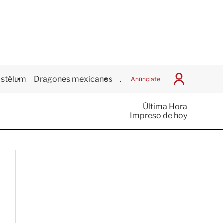
stélum
Dragones mexicanos
Juegos Centroamericanos
Anúnciate
I
n
i
Última Hora
c
Impreso de hoy
i
a
r
S
e
s
i
ó
n