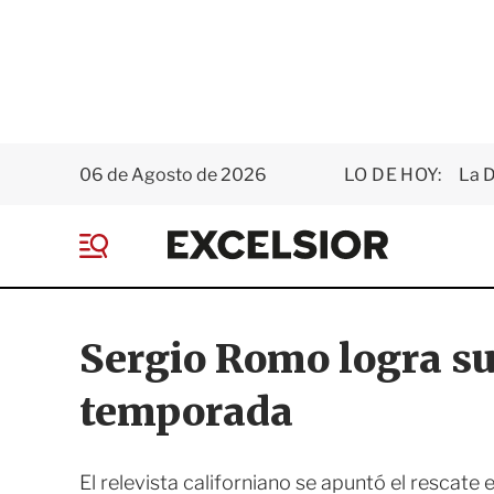
06 de Agosto de 2026
LO DE HOY:
La D
E
x
M
c
e
e
n
l
ú
s
Sergio Romo logra su
i
o
temporada
r
El relevista californiano se apuntó el rescate e