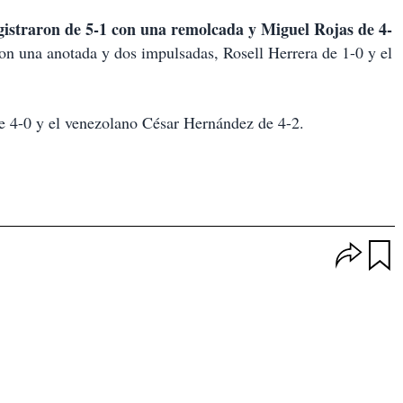
istraron de 5-1 con una remolcada y Miguel Rojas de 4-
con una anotada y dos impulsadas, Rosell Herrera de 1-0 y el
de 4-0 y el venezolano César Hernández de 4-2.
O
p
u
c
a
i
r
o
d
n
a
e