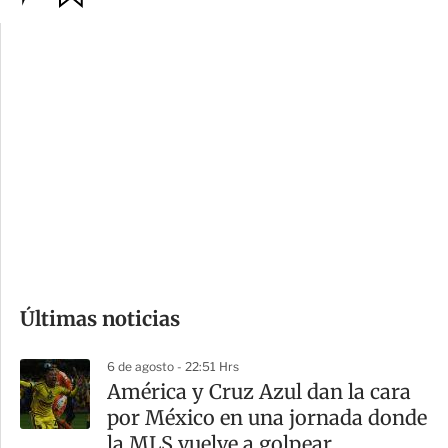
p
u
c
a
i
r
o
d
n
a
e
r
s
d
e
c
o
Últimas noticias
m
p
6 de agosto - 22:51 Hrs
a
América y Cruz Azul dan la cara
r
por México en una jornada donde
t
la MLS vuelve a golpear