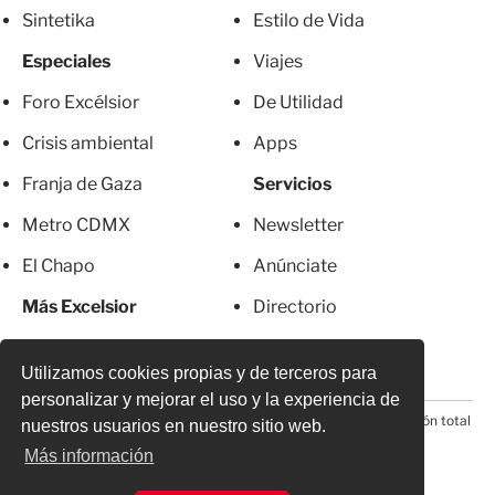
Sintetika
Estilo de Vida
Especiales
Viajes
Foro Excélsior
De Utilidad
Crisis ambiental
Apps
Franja de Gaza
Servicios
Metro CDMX
Newsletter
El Chapo
Anúnciate
Más Excelsior
Directorio
Mujeres
Suscripciones
Utilizamos cookies propias y de terceros para
personalizar y mejorar el uso y la experiencia de
© 2026 Todos los derechos reservados. Prohibida la reproducción total
nuestros usuarios en nuestro sitio web.
o parcial, incluyendo cualquier medio electrónico*
Más información