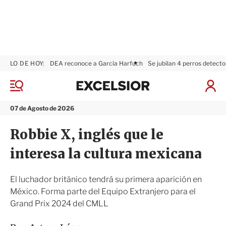
LO DE HOY:
DEA reconoce a García Harfuch
Se jubilan 4 perros detecto
E
x
M
I
c
e
n
n
e
i
07 de Agosto de 2026
ú
l
c
s
i
Robbie X, inglés que le
i
a
o
r
interesa la cultura mexicana
r
S
e
s
El luchador británico tendrá su primera aparición en
i
México. Forma parte del Equipo Extranjero para el
ó
Grand Prix 2024 del CMLL
n