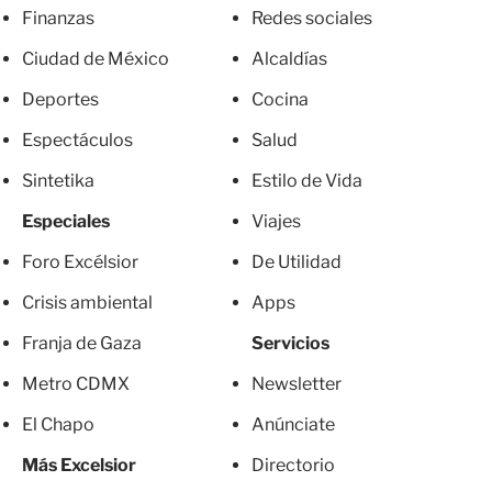
Finanzas
Redes sociales
Ciudad de México
Alcaldías
Deportes
Cocina
Espectáculos
Salud
Sintetika
Estilo de Vida
Especiales
Viajes
Foro Excélsior
De Utilidad
Crisis ambiental
Apps
Franja de Gaza
Servicios
Metro CDMX
Newsletter
El Chapo
Anúnciate
Más Excelsior
Directorio