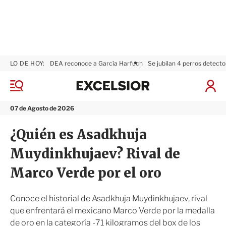
LO DE HOY:
DEA reconoce a García Harfuch
Se jubilan 4 perros detecto
E
x
M
I
c
e
n
n
e
i
07 de Agosto de 2026
ú
l
c
s
i
¿Quién es Asadkhuja
i
a
o
r
Muydinkhujaev? Rival de
r
S
e
Marco Verde por el oro
s
i
ó
Conoce el historial de Asadkhuja Muydinkhujaev, rival
n
que enfrentará el mexicano Marco Verde por la medalla
de oro en la categoría -71 kilogramos del box de los