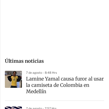
i
r
o
d
n
a
e
r
s
d
e
c
o
Últimas noticias
m
p
7 de agosto - 8:48 Hrs
a
Lamine Yamal causa furor al usar
r
la camiseta de Colombia en
t
Medellín
i
r
7 de agosto - 7:57 Hrs