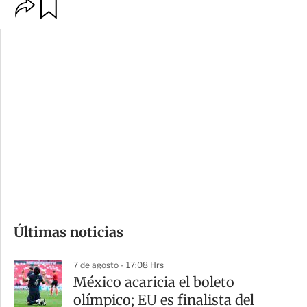
O
G
p
u
c
a
i
r
o
d
n
a
e
r
s
d
e
c
o
Últimas noticias
m
p
7 de agosto - 17:08 Hrs
a
México acaricia el boleto
r
olímpico; EU es finalista del