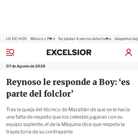
LO DE HOY:
México y Perú
Se jubilan 4 perros detectores
Jalapeños baj
E
x
M
I
c
e
n
n
e
i
07 de Agosto de 2026
ú
l
c
s
i
Reynoso le responde a Boy: ‘es
i
a
o
r
parte del folclor’
r
S
e
s
Tras la queja del técnico de Mazatlán de que se le hacia
i
una falta de respeto que los celestes jugaran con su
ó
equipo suplente, el de la Máquina dice que respeta la
n
trayectoria de su contraparte