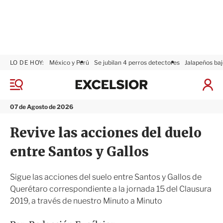
LO DE HOY:
México y Perú
Se jubilan 4 perros detectores
Jalapeños baj
E
x
M
I
c
e
n
n
e
i
07 de Agosto de 2026
ú
l
c
s
i
Revive las acciones del duelo
i
a
o
r
entre Santos y Gallos
r
S
e
s
Sigue las acciones del suelo entre Santos y Gallos de
i
Querétaro correspondiente a la jornada 15 del Clausura
ó
2019, a través de nuestro Minuto a Minuto
n