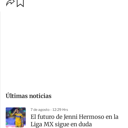
O
G
p
u
c
a
i
r
o
d
n
a
e
r
s
d
e
c
o
Últimas noticias
m
p
7 de agosto - 12:29 Hrs
a
El futuro de Jenni Hermoso en la
r
Liga MX sigue en duda