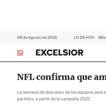
08 de Agosto de 2026
LO DE HOY:
Méxi
E
x
M
c
e
e
n
l
ú
s
NFL confirma que am
i
o
r
La semana de descanso de los equipos será el
partidos, a partir de la campaña 2021