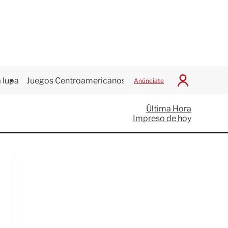
 lupa
Juegos Centroamericanos
Anúnciate
I
n
i
Última Hora
c
Impreso de hoy
i
a
r
S
e
s
i
ó
n