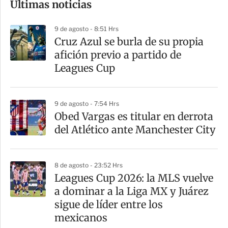
Últimas noticias
m
p
9 de agosto - 8:51 Hrs
a
Cruz Azul se burla de su propia
r
afición previo a partido de
t
Leagues Cup
i
r
9 de agosto - 7:54 Hrs
Obed Vargas es titular en derrota
del Atlético ante Manchester City
8 de agosto - 23:52 Hrs
Leagues Cup 2026: la MLS vuelve
a dominar a la Liga MX y Juárez
sigue de líder entre los
mexicanos