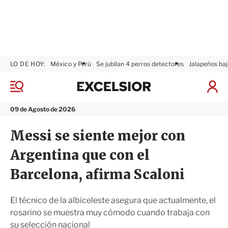
LO DE HOY:
México y Perú
Se jubilan 4 perros detectores
Jalapeños baj
E
x
M
I
c
e
n
n
e
i
09 de Agosto de 2026
ú
l
c
s
i
Messi se siente mejor con
i
a
o
r
Argentina que con el
r
S
e
Barcelona, afirma Scaloni
s
i
ó
El técnico de la albiceleste asegura que actualmente, el
n
rosarino se muestra muy cómodo cuando trabaja con
su selección nacional