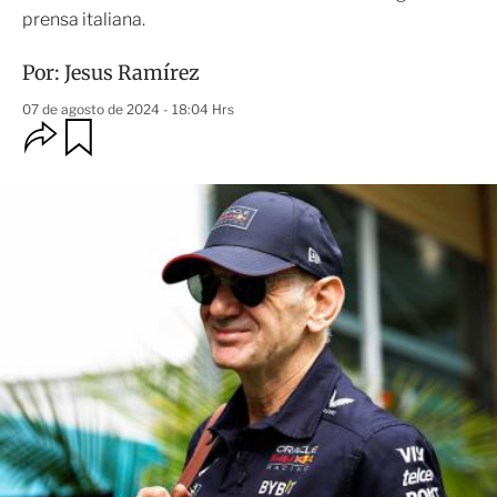
prensa italiana.
Por:
Jesus Ramírez
07 de agosto de 2024 - 18:04 Hrs
O
G
u
p
a
c
r
i
d
o
a
n
r
e
s
d
e
c
o
m
p
a
r
t
i