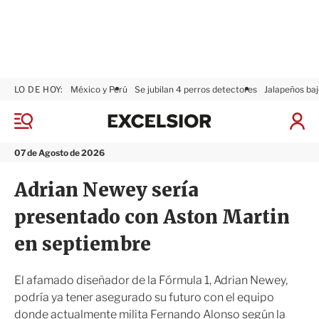
LO DE HOY:
México y Perú
Se jubilan 4 perros detectores
Jalapeños baj
E
x
M
I
c
e
n
n
e
i
07 de Agosto de 2026
ú
l
c
s
i
Adrian Newey sería
i
a
o
r
presentado con Aston Martin
r
S
e
en septiembre
s
i
ó
El afamado diseñador de la Fórmula 1, Adrian Newey,
n
podría ya tener asegurado su futuro con el equipo
donde actualmente milita Fernando Alonso según la