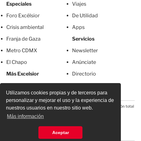
Especiales
Viajes
Foro Excélsior
De Utilidad
Crisis ambiental
Apps
Franja de Gaza
Servicios
Metro CDMX
Newsletter
El Chapo
Anúnciate
Más Excelsior
Directorio
Mujeres
Suscripciones
Utilizamos cookies propias y de terceros para
personalizar y mejorar el uso y la experiencia de
© 2026 Todos los derechos reservados. Prohibida la reproducción total
nuestros usuarios en nuestro sitio web.
o parcial, incluyendo cualquier medio electrónico*
Más información
Aceptar