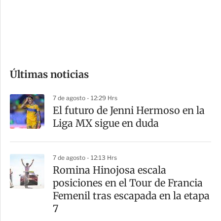
s
d
e
c
o
Últimas noticias
m
p
7 de agosto - 12:29 Hrs
a
El futuro de Jenni Hermoso en la
r
Liga MX sigue en duda
t
i
7 de agosto - 12:13 Hrs
r
Romina Hinojosa escala
posiciones en el Tour de Francia
Femenil tras escapada en la etapa
7