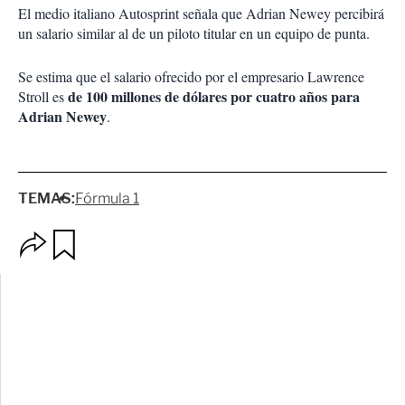
El medio italiano Autosprint señala que Adrian Newey percibirá
un salario similar al de un piloto titular en un equipo de punta.
Se estima que el salario ofrecido por el empresario Lawrence
de 100 millones de dólares por cuatro años para
Stroll es
Adrian Newey
.
TEMAS:
Fórmula 1
O
G
p
u
c
a
i
r
o
d
n
a
e
r