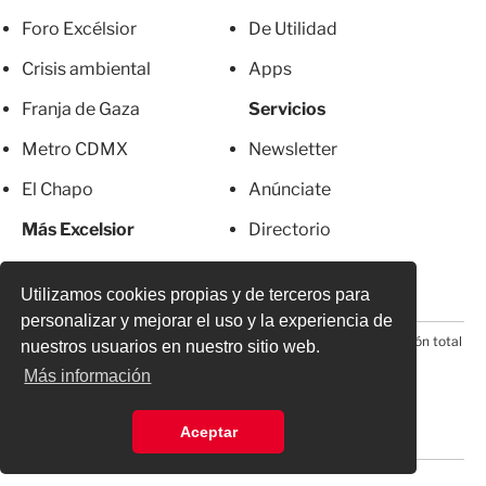
Foro Excélsior
De Utilidad
Crisis ambiental
Apps
Franja de Gaza
Servicios
Metro CDMX
Newsletter
El Chapo
Anúnciate
Más Excelsior
Directorio
Mujeres
Suscripciones
Utilizamos cookies propias y de terceros para
personalizar y mejorar el uso y la experiencia de
© 2026 Todos los derechos reservados. Prohibida la reproducción total
nuestros usuarios en nuestro sitio web.
o parcial, incluyendo cualquier medio electrónico*
Más información
Aceptar