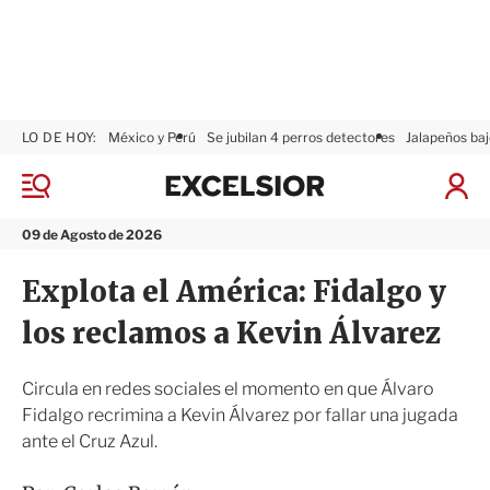
LO DE HOY:
México y Perú
Se jubilan 4 perros detectores
Jalapeños baj
E
x
M
I
c
e
n
n
e
i
09 de Agosto de 2026
ú
l
c
s
i
Explota el América: Fidalgo y
i
a
o
r
los reclamos a Kevin Álvarez
r
S
e
s
Circula en redes sociales el momento en que Álvaro
i
Fidalgo recrimina a Kevin Álvarez por fallar una jugada
ó
ante el Cruz Azul.
n