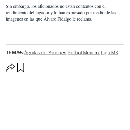
Sin embargo, los aficionados no están contentos con el
rendimiento del jugador y lo han expresado por medio de las
imágenes en las que Álvaro Fidalgo le reclama.
TEMAS:
Águilas del América
Futbol México
Liga MX
O
G
p
u
c
a
i
r
o
d
n
a
e
r
s