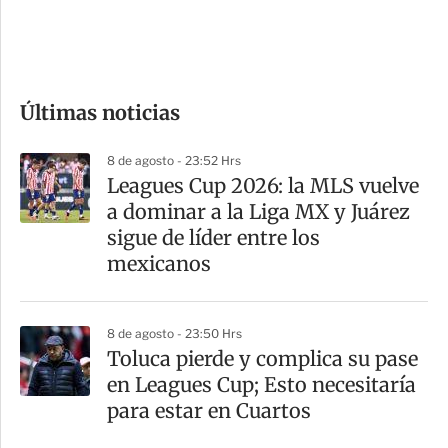
d
e
c
o
Últimas noticias
m
p
8 de agosto - 23:52 Hrs
a
Leagues Cup 2026: la MLS vuelve
r
a dominar a la Liga MX y Juárez
t
sigue de líder entre los
i
mexicanos
r
8 de agosto - 23:50 Hrs
Toluca pierde y complica su pase
en Leagues Cup; Esto necesitaría
para estar en Cuartos