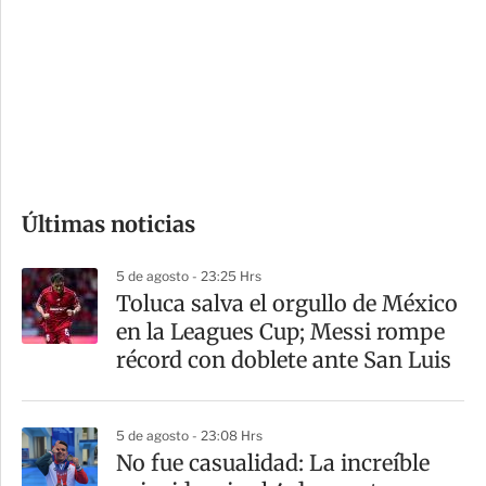
n
a
e
r
s
d
e
c
o
Últimas noticias
m
p
5 de agosto - 23:25 Hrs
a
Toluca salva el orgullo de México
r
en la Leagues Cup; Messi rompe
t
récord con doblete ante San Luis
i
r
5 de agosto - 23:08 Hrs
No fue casualidad: La increíble