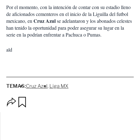
Por el momento, con la intención de contar con su estadio lleno
de aficionados cementeros en el inicio de la Liguilla del futbol
Cruz Azul
mexicano, en
se adelantaron y los abonados celestes
han tenido la oportunidad para poder asegurar su lugar en la
serie en la podrían enfrentar a Pachuca o Pumas.
ald
TEMAS:
Cruz Azul
Liga MX
O
G
p
u
c
a
i
r
o
d