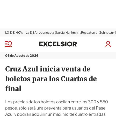
LO DE HOY:
La DEA reconoce a García Harfuch
¡Rescaten al Schnauzer!
E
x
M
I
c
e
n
n
e
i
06 de Agosto de 2026
ú
l
c
s
i
Cruz Azul inicia venta de
i
a
o
r
boletos para los Cuartos de
r
S
e
final
s
i
ó
Los precios de los boletos oscilan entre los 300 y 550
n
pesos, sólo será una preventa para usuarios del Pase
Azul y podrán adquirir un máximo de cuatro entradas