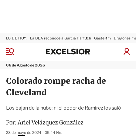
LO DE HOY:
La DEA reconoce a García Harfuch
Gastélum
Dragones m
E
x
M
I
c
e
n
n
e
i
06 de Agosto de 2026
ú
l
c
s
i
Colorado rompe racha de
i
a
o
r
Cleveland
r
S
e
s
Los bajan de la nube; ni el poder de Ramírez los saló
i
ó
Por:
Ariel Velázquez González
n
28 de mayo de 2024 - 05:44 Hrs