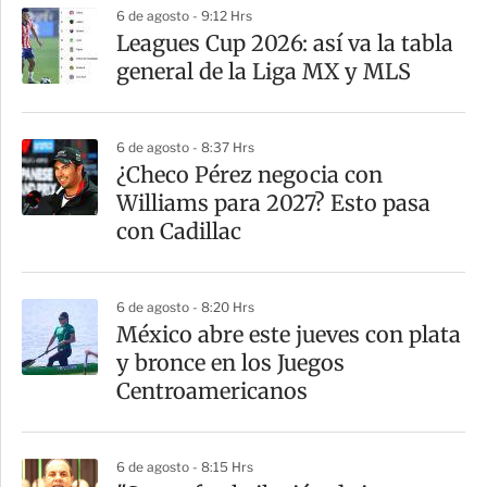
6 de agosto - 9:12 Hrs
a
Leagues Cup 2026: así va la tabla
r
general de la Liga MX y MLS
t
i
6 de agosto - 8:37 Hrs
r
¿Checo Pérez negocia con
Williams para 2027? Esto pasa
con Cadillac
6 de agosto - 8:20 Hrs
México abre este jueves con plata
y bronce en los Juegos
Centroamericanos
6 de agosto - 8:15 Hrs