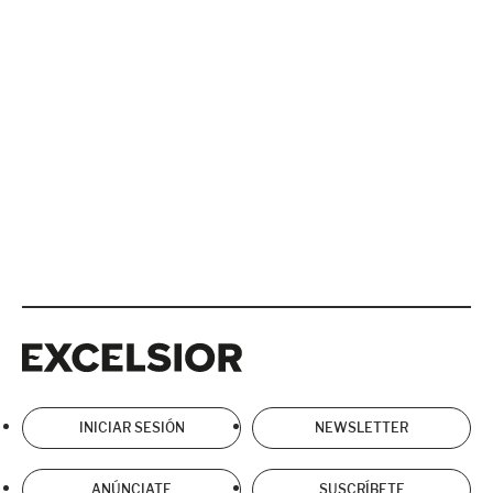
Excelsior
Excelsior
INICIAR SESIÓN
NEWSLETTER
ANÚNCIATE
SUSCRÍBETE