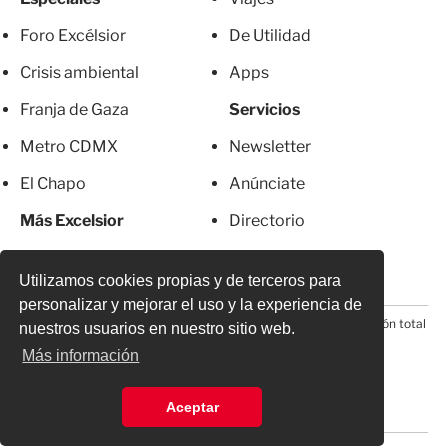
Foro Excélsior
De Utilidad
Crisis ambiental
Apps
Franja de Gaza
Servicios
Metro CDMX
Newsletter
El Chapo
Anúnciate
Más Excelsior
Directorio
Mujeres
Suscripciones
Utilizamos cookies propias y de terceros para
personalizar y mejorar el uso y la experiencia de
© 2026 Todos los derechos reservados. Prohibida la reproducción total
nuestros usuarios en nuestro sitio web.
o parcial, incluyendo cualquier medio electrónico*
Más información
Aceptar