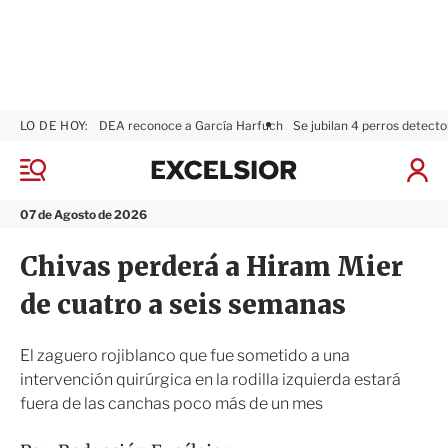
LO DE HOY:
DEA reconoce a García Harfuch
Se jubilan 4 perros detecto
E
x
M
I
c
e
n
n
e
i
07 de Agosto de 2026
ú
l
c
s
i
Chivas perderá a Hiram Mier
i
a
o
r
de cuatro a seis semanas
r
S
e
s
El zaguero rojiblanco que fue sometido a una
i
intervención quirúrgica en la rodilla izquierda estará
ó
fuera de las canchas poco más de un mes
n