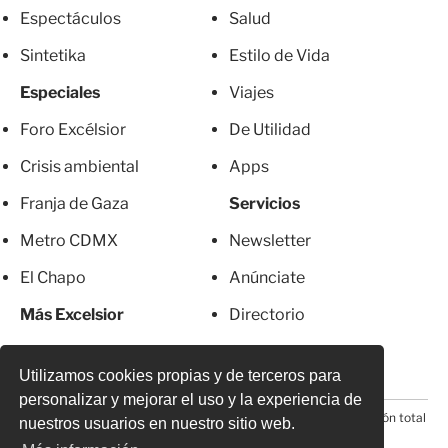
Espectáculos
Salud
Sintetika
Estilo de Vida
Especiales
Viajes
Foro Excélsior
De Utilidad
Crisis ambiental
Apps
Franja de Gaza
Servicios
Metro CDMX
Newsletter
El Chapo
Anúnciate
Más Excelsior
Directorio
Mujeres
Suscripciones
Utilizamos cookies propias y de terceros para
personalizar y mejorar el uso y la experiencia de
© 2026 Todos los derechos reservados. Prohibida la reproducción total
nuestros usuarios en nuestro sitio web.
o parcial, incluyendo cualquier medio electrónico*