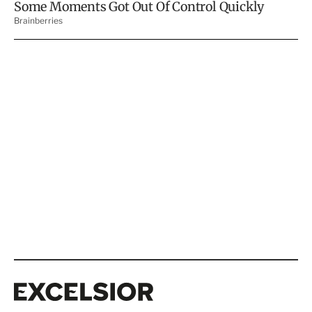
Excelsior
Excelsior