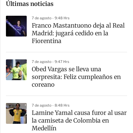
Últimas noticias
m
p
7 de agosto - 9:48 Hrs
a
Franco Mastantuono deja al Real
r
Madrid: jugará cedido en la
t
Fiorentina
i
r
7 de agosto - 9:47 Hrs
Obed Vargas se lleva una
sorpresita: Feliz cumpleaños en
coreano
7 de agosto - 8:48 Hrs
Lamine Yamal causa furor al usar
la camiseta de Colombia en
Medellín