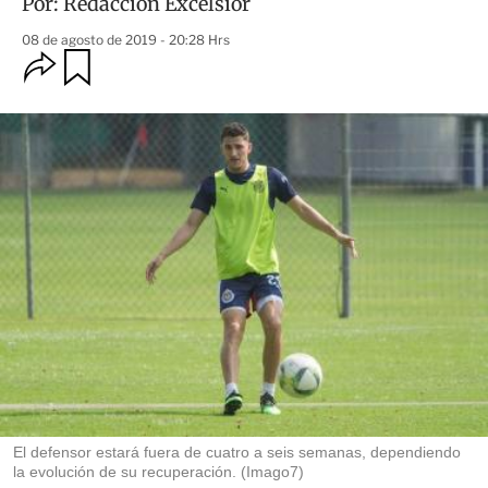
Por:
Redacción Excélsior
08 de agosto de 2019 - 20:28 Hrs
O
G
u
p
a
c
r
i
d
o
a
n
r
e
s
d
e
c
o
m
p
a
r
t
i
r
El defensor estará fuera de cuatro a seis semanas, dependiendo
la evolución de su recuperación. (Imago7)