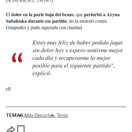
(N.19) 4-6, 6-1, 7-6 (9/7).
dolor en la parte baja del brazo
perturbó a Aryna
El
, que
Sabalenka durante ese partido
, no la molestó contra
Ostapenko y pudo superarla con claridad.
Estoy muy feliz de haber podido jugar
sin dolor hoy y espero sentirme mejor
cada día y recuperarme lo mejor
posible para el siguiente partido",
explicó.
elf
TEMAS:
Más Deportes
Tenis
O
G