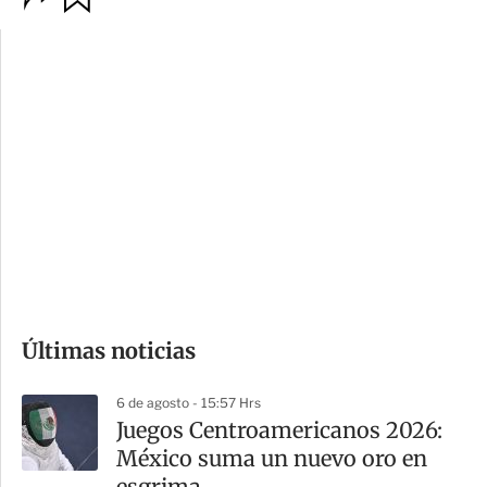
p
u
c
a
i
r
o
d
n
a
e
r
s
d
e
c
o
Últimas noticias
m
p
6 de agosto - 15:57 Hrs
a
Juegos Centroamericanos 2026:
r
México suma un nuevo oro en
t
esgrima