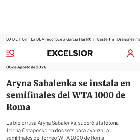
LO DE HOY:
La DEA reconoce a García Harfuch
Gastélum
Dragones m
E
x
M
I
c
e
n
n
e
i
06 de Agosto de 2026
ú
l
c
s
i
Aryna Sabalenka se instala en
i
a
o
r
semifinales del WTA 1000 de
r
S
e
Roma
s
i
ó
La bielorrusa Aryna Sabalenka, superó a la letona
n
Jelena Ostapenko en dos sets para avanzar a
semifinales del torneo WTA 1000 de Roma