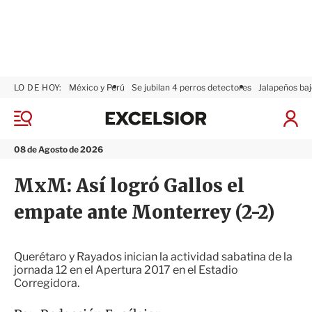
LO DE HOY:
México y Perú
Se jubilan 4 perros detectores
Jalapeños baj
E
x
M
I
c
e
n
n
e
i
08 de Agosto de 2026
ú
l
c
s
i
MxM: Así logró Gallos el
i
a
o
r
empate ante Monterrey (2-2)
r
S
e
s
i
Querétaro y Rayados inician la actividad sabatina de la
ó
jornada 12 en el Apertura 2017 en el Estadio
n
Corregidora.