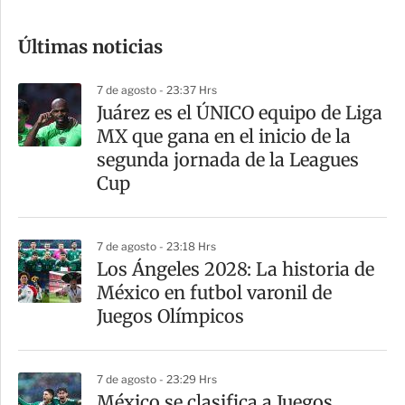
o
Últimas noticias
m
p
7 de agosto - 23:37 Hrs
a
Juárez es el ÚNICO equipo de Liga
r
MX que gana en el inicio de la
t
segunda jornada de la Leagues
i
Cup
r
7 de agosto - 23:18 Hrs
Los Ángeles 2028: La historia de
México en futbol varonil de
Juegos Olímpicos
7 de agosto - 23:29 Hrs
México se clasifica a Juegos