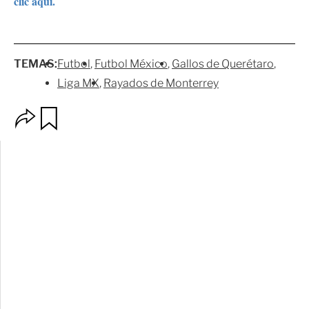
clic aquí.
TEMAS:
Futbol
Futbol México
Gallos de Querétaro
Liga MX
Rayados de Monterrey
O
G
p
u
c
a
i
r
o
d
n
a
e
r
s
d
e
c