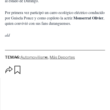
al estado de Durango.
Por primera vez participó un carro ecológico eléctrico conducido
Monserrat Olivier
por Guisela Ponce y como copiloto la actriz
,
quien convivió con sus fans duranguenses.
ald
TEMAS:
Automovilismo
Más Deportes
O
G
p
u
c
a
i
r
o
d
n
a