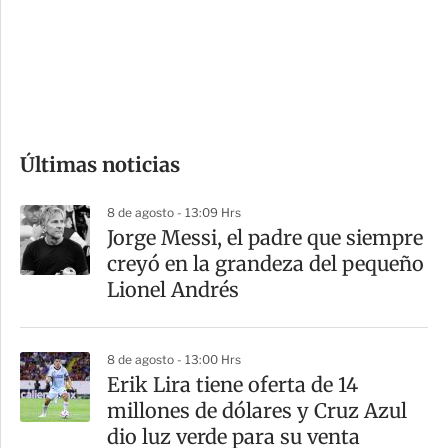
e
r
s
d
e
c
o
Últimas noticias
m
p
8 de agosto - 13:09 Hrs
a
Jorge Messi, el padre que siempre
r
creyó en la grandeza del pequeño
t
Lionel Andrés
i
r
8 de agosto - 13:00 Hrs
Erik Lira tiene oferta de 14
millones de dólares y Cruz Azul
dio luz verde para su venta