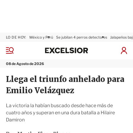
LO DE HOY:
México y Perú
Se jubilan 4 perros detectores
Jalapeños baj
E
x
M
I
c
e
n
n
e
i
08 de Agosto de 2026
ú
l
c
s
i
Llega el triunfo anhelado para
i
a
o
r
Emilio Velázquez
r
S
e
s
La victoria la habían buscado desde hace más de
i
cuatro años y superan en una dura batalla a Hilaire
ó
Damiron
n