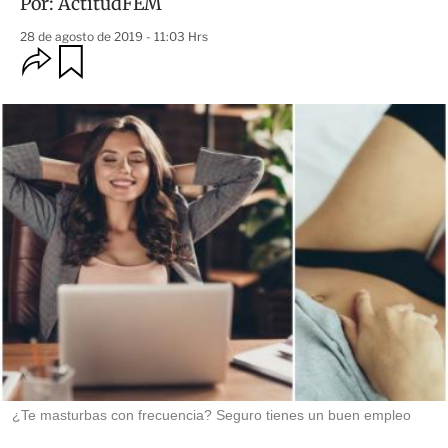
Por:
ActitudFEM
28 de agosto de 2019 - 11:03 Hrs
O
G
u
p
a
c
r
i
d
o
a
n
r
e
s
d
e
c
o
m
p
a
r
t
i
r
¿Te masturbas con frecuencia? Seguro tienes un buen empleo