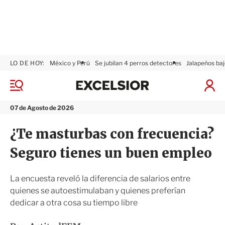
LO DE HOY:
México y Perú
Se jubilan 4 perros detectores
Jalapeños baj
E
x
M
I
c
e
n
n
e
i
07 de Agosto de 2026
ú
l
c
s
i
¿Te masturbas con frecuencia?
i
a
o
r
Seguro tienes un buen empleo
r
S
e
s
La encuesta reveló la diferencia de salarios entre
i
quienes se autoestimulaban y quienes preferían
ó
dedicar a otra cosa su tiempo libre
n