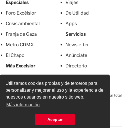
Especiales
Viajes
Foro Excélsior
De Utilidad
Crisis ambiental
Apps
Franja de Gaza
Servicios
Metro CDMX
Newsletter
El Chapo
Anúnciate
Más Excelsior
Directorio
Mujeres
Suscripciones
Utilizamos cookies propias y de terceros para
personalizar y mejorar el uso y la experiencia de
© 2026 Todos los derechos reservados. Prohibida la reproducción total
nuestros usuarios en nuestro sitio web.
o parcial, incluyendo cualquier medio electrónico*
Más información
Aceptar