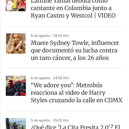
Lamine Yamal debuta como
r
cantante en Colombia junto a
t
Ryan Castro y Westcol | VIDEO
i
r
6 de agosto - 19:15 Hrs
Muere Sydney Towle, influencer
que documentó su lucha contra
un raro cáncer, a los 26 años
6 de agosto - 14:52 Hrs
“We adore you”: Metrobús
reacciona al video de Harry
Styles cruzando la calle en CDMX
5 de agosto - 15:01 Hrs
¿Qué dice 'La Cita Fresita 2.0'? El