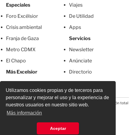
Especiales
Viajes
Foro Excélsior
De Utilidad
Crisis ambiental
Apps
Franja de Gaza
Servicios
Metro CDMX
Newsletter
El Chapo
Anúnciate
Más Excelsior
Directorio
Mujeres
Suscripciones
Utilizamos cookies propias y de terceros para
personalizar y mejorar el uso y la experiencia de
© 2026 Todos los derechos reservados. Prohibida la reproducción total
nuestros usuarios en nuestro sitio web.
o parcial, incluyendo cualquier medio electrónico*
Más información
Aceptar