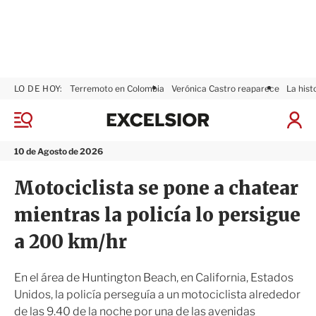
LO DE HOY:
Terremoto en Colombia
Verónica Castro reaparece
La hist
E
x
M
I
c
e
n
n
e
i
10 de Agosto de 2026
ú
l
c
s
i
Motociclista se pone a chatear
i
a
o
r
mientras la policía lo persigue
r
S
e
a 200 km/hr
s
i
ó
En el área de Huntington Beach, en California, Estados
n
Unidos, la policía perseguía a un motociclista alrededor
de las 9.40 de la noche por una de las avenidas