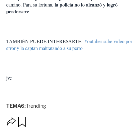
la policía no lo alcanzó y logró
camino. Para su fortuna,
perdersere
.
TAMBIÉN PUEDE INTERESARTE:
Youtuber sube video por
error y la captan maltratando a su perro
jvc
TEMAS:
Trending
O
G
p
u
c
a