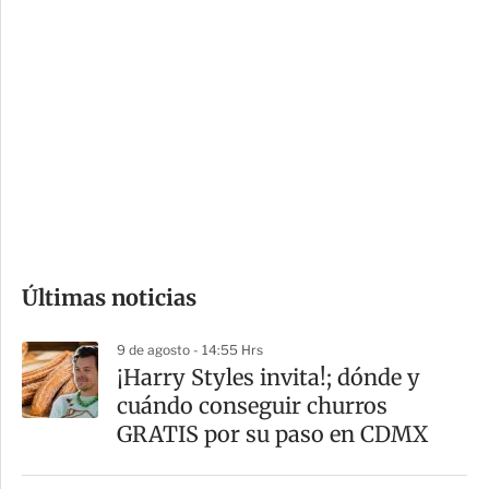
i
r
o
d
n
a
e
r
s
d
e
c
o
Últimas noticias
m
p
9 de agosto - 14:55 Hrs
a
¡Harry Styles invita!; dónde y
r
cuándo conseguir churros
t
GRATIS por su paso en CDMX
i
r